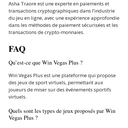
Asha Traore est une experte en paiements et
transactions cryptographiques dans l’industrie
du jeu en ligne, avec une expérience approfondie
dans les méthodes de paiement sécurisées et les
transactions de crypto-monnaies.
FAQ
Qu’est-ce que Win Vegas Plus ?
Win Vegas Plus est une plateforme qui propose
des jeux de sport virtuels, permettant aux
joueurs de miser sur des événements sportifs
virtuels.
Quels sont les types de jeux proposés par Win
Vegas Plus ?