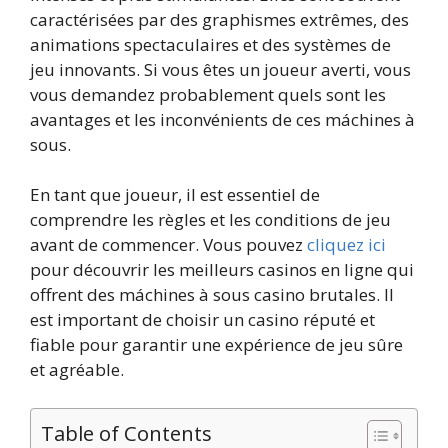
caractérisées par des graphismes extrêmes, des
animations spectaculaires et des systèmes de
jeu innovants. Si vous êtes un joueur averti, vous
vous demandez probablement quels sont les
avantages et les inconvénients de ces máchines à
sous.
En tant que joueur, il est essentiel de
comprendre les règles et les conditions de jeu
avant de commencer. Vous pouvez
cliquez ici
pour découvrir les meilleurs casinos en ligne qui
offrent des máchines à sous casino brutales. Il
est important de choisir un casino réputé et
fiable pour garantir une expérience de jeu sûre
et agréable.
Table of Contents