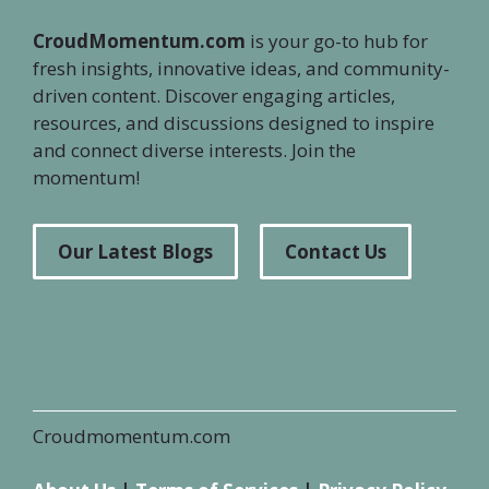
CroudMomentum.com
is your go-to hub for
fresh insights, innovative ideas, and community-
driven content. Discover engaging articles,
resources, and discussions designed to inspire
and connect diverse interests. Join the
momentum!
Our Latest Blogs
Contact Us
Croudmomentum.com