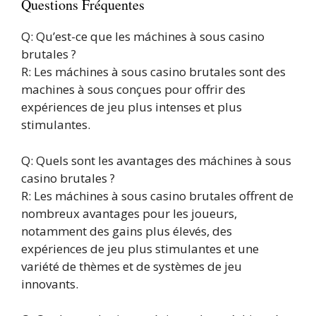
Questions Fréquentes
Q: Qu’est-ce que les máchines à sous casino
brutales ?
R: Les máchines à sous casino brutales sont des
machines à sous conçues pour offrir des
expériences de jeu plus intenses et plus
stimulantes.
Q: Quels sont les avantages des máchines à sous
casino brutales ?
R: Les máchines à sous casino brutales offrent de
nombreux avantages pour les joueurs,
notamment des gains plus élevés, des
expériences de jeu plus stimulantes et une
variété de thèmes et de systèmes de jeu
innovants.