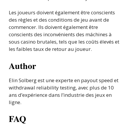
Les joueurs doivent également être conscients
des règles et des conditions de jeu avant de
commencer. Ils doivent également être
conscients des inconvénients des máchines à
sous casino brutales, tels que les coûts élevés et
les faibles taux de retour au joueur.
Author
Elin Solberg est une experte en payout speed et
withdrawal reliability testing, avec plus de 10
ans d’expérience dans l’industrie des jeux en
ligne.
FAQ