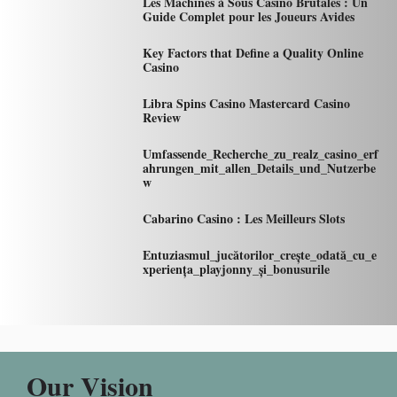
Les Máchines à Sous Casino Brutales : Un
Guide Complet pour les Joueurs Avides
Key Factors that Define a Quality Online
Casino
Libra Spins Casino Mastercard Casino
Review
Umfassende_Recherche_zu_realz_casino_erf
ahrungen_mit_allen_Details_und_Nutzerbe
w
Cabarino Casino : Les Meilleurs Slots
Entuziasmul_jucătorilor_crește_odată_cu_e
xperiența_playjonny_și_bonusurile
Our Vision