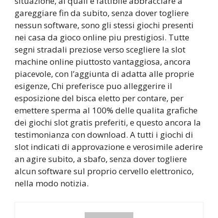
situazione, ai quali e fattibile abbracciare a
gareggiare fin da subito, senza dover togliere
nessun software, sono gli stessi giochi presenti
nei casa da gioco online piu prestigiosi. Tutte
segni stradali preziose verso scegliere la slot
machine online piuttosto vantaggiosa, ancora
piacevole, con l’aggiunta di adatta alle proprie
esigenze, Chi preferisce puo alleggerire il
esposizione del bisca eletto per contare, per
emettere sperma al 100% delle qualita grafiche
dei giochi slot gratis preferiti, e questo ancora la
testimonianza con download. A tutti i giochi di
slot indicati di approvazione e verosimile aderire
an agire subito, a sbafo, senza dover togliere
alcun software sul proprio cervello elettronico,
nella modo notizia.