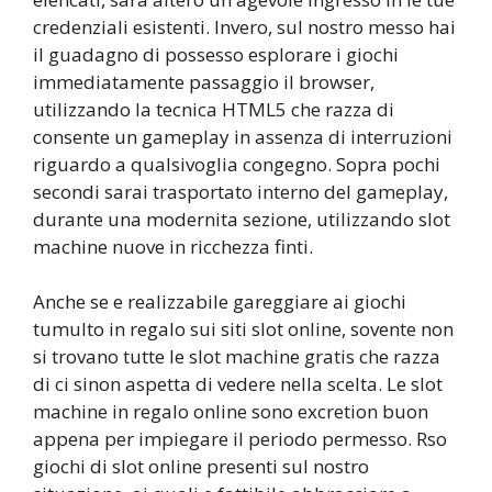
credenziali esistenti. Invero, sul nostro messo hai
il guadagno di possesso esplorare i giochi
immediatamente passaggio il browser,
utilizzando la tecnica HTML5 che razza di
consente un gameplay in assenza di interruzioni
riguardo a qualsivoglia congegno. Sopra pochi
secondi sarai trasportato interno del gameplay,
durante una modernita sezione, utilizzando slot
machine nuove in ricchezza finti.
Anche se e realizzabile gareggiare ai giochi
tumulto in regalo sui siti slot online, sovente non
si trovano tutte le slot machine gratis che razza
di ci sinon aspetta di vedere nella scelta. Le slot
machine in regalo online sono excretion buon
appena per impiegare il periodo permesso. Rso
giochi di slot online presenti sul nostro