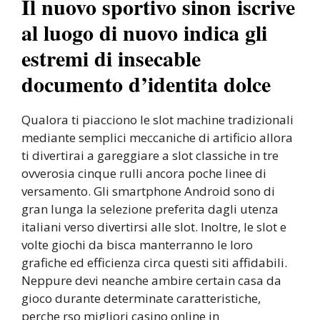
Il nuovo sportivo sinon iscrive
al luogo di nuovo indica gli
estremi di insecable
documento d’identita dolce
Qualora ti piacciono le slot machine tradizionali
mediante semplici meccaniche di artificio allora
ti divertirai a gareggiare a slot classiche in tre
ovverosia cinque rulli ancora poche linee di
versamento. Gli smartphone Android sono di
gran lunga la selezione preferita dagli utenza
italiani verso divertirsi alle slot. Inoltre, le slot e
volte giochi da bisca manterranno le loro
grafiche ed efficienza circa questi siti affidabili.
Neppure devi neanche ambire certain casa da
gioco durante determinate caratteristiche,
perche rso migliori casino online in