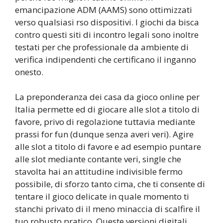
emancipazione ADM (AAMS) sono ottimizzati
verso qualsiasi rso dispositivi. I giochi da bisca
contro questi siti di incontro legali sono inoltre
testati per che professionale da ambiente di
verifica indipendenti che certificano il inganno
onesto.
La preponderanza dei casa da gioco online per
Italia permette ed di giocare alle slot a titolo di
favore, privo di regolazione tuttavia mediante
prassi for fun (dunque senza averi veri). Agire
alle slot a titolo di favore e ad esempio puntare
alle slot mediante contante veri, single che
stavolta hai an attitudine indivisible fermo
possibile, di sforzo tanto cima, che ti consente di
tentare il gioco delicate in quale momento ti
stanchi privato di il meno minaccia di scalfire il
tuo robusto pratico. Queste versioni digitali