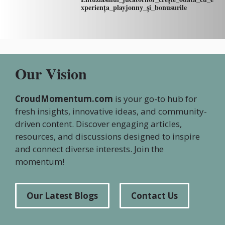
xperiența_playjonny_și_bonusurile
Our Vision
CroudMomentum.com
is your go-to hub for
fresh insights, innovative ideas, and community-
driven content. Discover engaging articles,
resources, and discussions designed to inspire
and connect diverse interests. Join the
momentum!
Our Latest Blogs
Contact Us