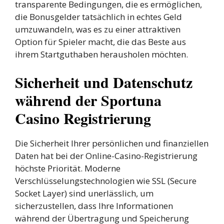
transparente Bedingungen, die es ermöglichen,
die Bonusgelder tatsächlich in echtes Geld
umzuwandeln, was es zu einer attraktiven
Option für Spieler macht, die das Beste aus
ihrem Startguthaben herausholen möchten.
Sicherheit und Datenschutz
während der Sportuna
Casino Registrierung
Die Sicherheit Ihrer persönlichen und finanziellen
Daten hat bei der Online-Casino-Registrierung
höchste Priorität. Moderne
Verschlüsselungstechnologien wie SSL (Secure
Socket Layer) sind unerlässlich, um
sicherzustellen, dass Ihre Informationen
während der Übertragung und Speicherung