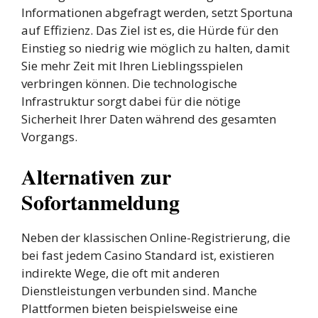
Informationen abgefragt werden, setzt Sportuna
auf Effizienz. Das Ziel ist es, die Hürde für den
Einstieg so niedrig wie möglich zu halten, damit
Sie mehr Zeit mit Ihren Lieblingsspielen
verbringen können. Die technologische
Infrastruktur sorgt dabei für die nötige
Sicherheit Ihrer Daten während des gesamten
Vorgangs.
Alternativen zur
Sofortanmeldung
Neben der klassischen Online-Registrierung, die
bei fast jedem Casino Standard ist, existieren
indirekte Wege, die oft mit anderen
Dienstleistungen verbunden sind. Manche
Plattformen bieten beispielsweise eine