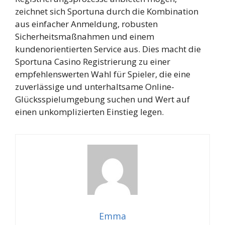
zeichnet sich Sportuna durch die Kombination
aus einfacher Anmeldung, robusten
Sicherheitsmaßnahmen und einem
kundenorientierten Service aus. Dies macht die
Sportuna Casino Registrierung zu einer
empfehlenswerten Wahl für Spieler, die eine
zuverlässige und unterhaltsame Online-
Glücksspielumgebung suchen und Wert auf
einen unkomplizierten Einstieg legen.
Emma