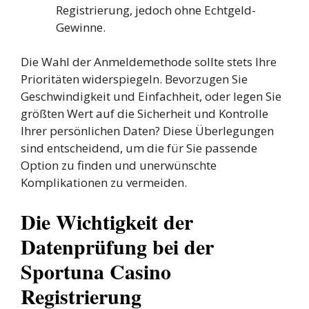
Registrierung, jedoch ohne Echtgeld-
Gewinne.
Die Wahl der Anmeldemethode sollte stets Ihre
Prioritäten widerspiegeln. Bevorzugen Sie
Geschwindigkeit und Einfachheit, oder legen Sie
größten Wert auf die Sicherheit und Kontrolle
Ihrer persönlichen Daten? Diese Überlegungen
sind entscheidend, um die für Sie passende
Option zu finden und unerwünschte
Komplikationen zu vermeiden.
Die Wichtigkeit der
Datenprüfung bei der
Sportuna Casino
Registrierung