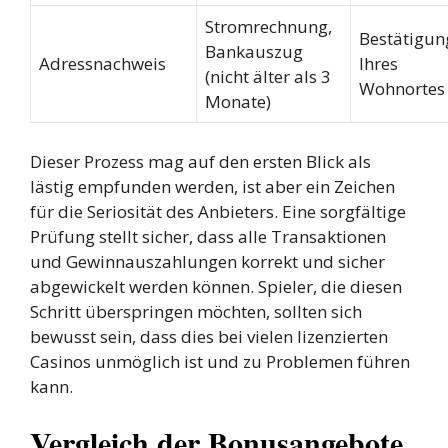
Stromrechnung,
Bestätigun
Bankauszug
Adressnachweis
Ihres
(nicht älter als 3
Wohnortes
Monate)
Dieser Prozess mag auf den ersten Blick als
lästig empfunden werden, ist aber ein Zeichen
für die Seriosität des Anbieters. Eine sorgfältige
Prüfung stellt sicher, dass alle Transaktionen
und Gewinnauszahlungen korrekt und sicher
abgewickelt werden können. Spieler, die diesen
Schritt überspringen möchten, sollten sich
bewusst sein, dass dies bei vielen lizenzierten
Casinos unmöglich ist und zu Problemen führen
kann.
Vergleich der Bonusangebote