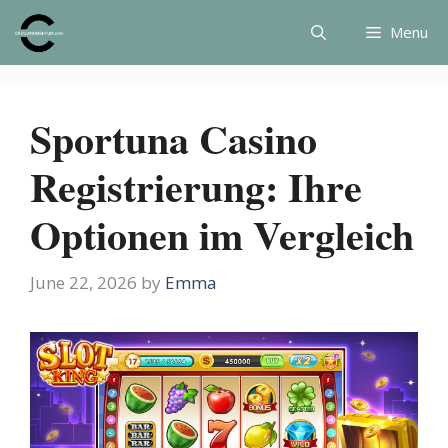
Skip
Menu
to
content
Sportuna Casino
Registrierung: Ihre
Optionen im Vergleich
June 22, 2026
by
Emma