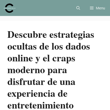
Skip
Menu
to
content
Descubre estrategias
ocultas de los dados
online y el craps
moderno para
disfrutar de una
experiencia de
entretenimiento