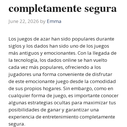
completamente segura
June 22, 2026
by
Emma
Los juegos de azar han sido populares durante
siglos y los dados han sido uno de los juegos
más antiguos y emocionantes. Con la llegada de
la tecnología, los dados online se han vuelto
cada vez más populares, ofreciendo a los
jugadores una forma conveniente de disfrutar
de este emocionante juego desde la comodidad
de sus propios hogares. Sin embargo, como en
cualquier forma de juego, es importante conocer
algunas estrategias ocultas para maximizar tus
posibilidades de ganar y garantizar una
experiencia de entretenimiento completamente
segura.