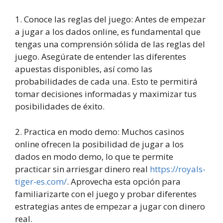
1. Conoce las reglas del juego: Antes de empezar
a jugar a los dados online, es fundamental que
tengas una comprensión sólida de las reglas del
juego. Asegúrate de entender las diferentes
apuestas disponibles, así como las
probabilidades de cada una. Esto te permitirá
tomar decisiones informadas y maximizar tus
posibilidades de éxito.
2. Practica en modo demo: Muchos casinos
online ofrecen la posibilidad de jugar a los
dados en modo demo, lo que te permite
practicar sin arriesgar dinero real
https://royals-
tiger-es.com/
. Aprovecha esta opción para
familiarizarte con el juego y probar diferentes
estrategias antes de empezar a jugar con dinero
real.