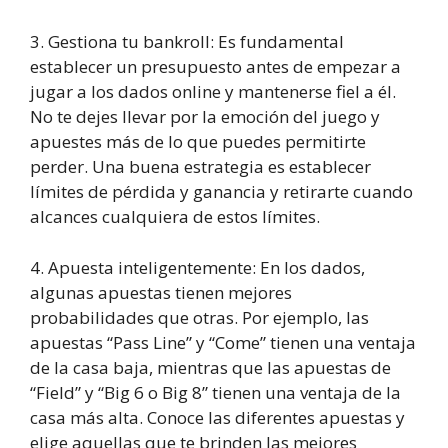
3. Gestiona tu bankroll: Es fundamental
establecer un presupuesto antes de empezar a
jugar a los dados online y mantenerse fiel a él.
No te dejes llevar por la emoción del juego y
apuestes más de lo que puedes permitirte
perder. Una buena estrategia es establecer
límites de pérdida y ganancia y retirarte cuando
alcances cualquiera de estos límites.
4. Apuesta inteligentemente: En los dados,
algunas apuestas tienen mejores
probabilidades que otras. Por ejemplo, las
apuestas “Pass Line” y “Come” tienen una ventaja
de la casa baja, mientras que las apuestas de
“Field” y “Big 6 o Big 8” tienen una ventaja de la
casa más alta. Conoce las diferentes apuestas y
elige aquellas que te brinden las mejores