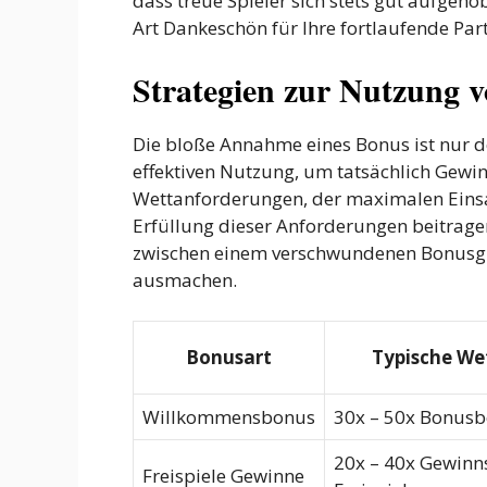
dass treue Spieler sich stets gut aufgeho
Art Dankeschön für Ihre fortlaufende Par
Strategien zur Nutzung 
Die bloße Annahme eines Bonus ist nur der
effektiven Nutzung, um tatsächlich Gewinn
Wettanforderungen, der maximalen Einsat
Erfüllung dieser Anforderungen beitragen
zwischen einem verschwundenen Bonusg
ausmachen.
Bonusart
Typische We
Willkommensbonus
30x – 50x Bonusb
20x – 40x Gewin
Freispiele Gewinne