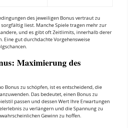
 Bedingungen des jeweiligen Bonus vertraut zu
orgfältig liest. Manche Spiele tragen mehr zur
ndere, und es gibt oft Zeitlimits, innerhalb derer
n. Eine gut durchdachte Vorgehensweise
olgschancen.
nus: Maximierung des
 Bonus zu schöpfen, ist es entscheidend, die
anzuwenden. Das bedeutet, einen Bonus zu
elstil passen und dessen Wert Ihre Erwartungen
pielerlebnis zu verlängern und die Spannung zu
nwahrscheinlichen Gewinn zu hoffen.