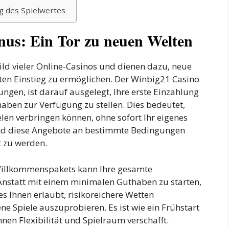
g des Spielwertes
us: Ein Tor zu neuen Welten
d vieler Online-Casinos und dienen dazu, neue
en Einstieg zu ermöglichen. Der Winbig21 Casino
gen, ist darauf ausgelegt, Ihre erste Einzahlung
ben zur Verfügung zu stellen. Dies bedeutet,
elen verbringen können, ohne sofort Ihr eigenes
sind diese Angebote an bestimmte Bedingungen
t zu werden.
 Willkommenspakets kann Ihre gesamte
 Anstatt mit einem minimalen Guthaben zu starten,
 es Ihnen erlaubt, risikoreichere Wetten
e Spiele auszuprobieren. Es ist wie ein Frühstart
en Flexibilität und Spielraum verschafft.