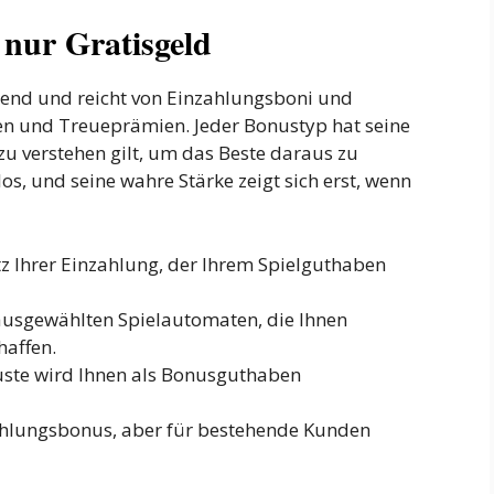
 nur Gratisgeld
ckend und reicht von Einzahlungsboni und
en und Treueprämien. Jeder Bonustyp hat seine
u verstehen gilt, um das Beste daraus zu
s, und seine wahre Stärke zeigt sich erst, wenn
z Ihrer Einzahlung, der Ihrem Spielguthaben
usgewählten Spielautomaten, die Ihnen
haffen.
luste wird Ihnen als Bonusguthaben
hlungsbonus, aber für bestehende Kunden