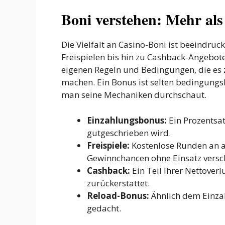
Boni verstehen: Mehr als
Die Vielfalt an Casino-Boni ist beeindru
Freispielen bis hin zu Cashback-Angebot
eigenen Regeln und Bedingungen, die es z
machen. Ein Bonus ist selten bedingungslo
man seine Mechaniken durchschaut.
Einzahlungsbonus:
Ein Prozentsat
gutgeschrieben wird.
Freispiele:
Kostenlose Runden an a
Gewinnchancen ohne Einsatz versc
Cashback:
Ein Teil Ihrer Nettover
zurückerstattet.
Reload-Bonus:
Ähnlich dem Einza
gedacht.