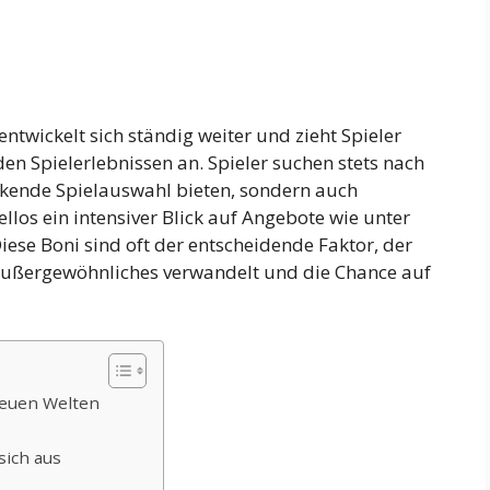
ntwickelt sich ständig weiter und zieht Spieler
n Spielerlebnissen an. Spieler suchen stets nach
uckende Spielauswahl bieten, sondern auch
ellos ein intensiver Blick auf Angebote wie unter
Diese Boni sind oft der entscheidende Faktor, der
 Außergewöhnliches verwandelt und die Chance auf
neuen Welten
sich aus