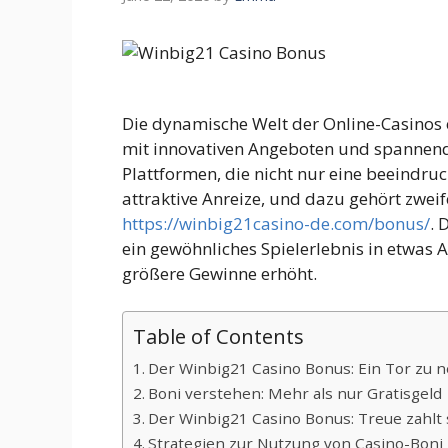
Die dynamische Welt der Online-Casinos e
mit innovativen Angeboten und spannende
Plattformen, die nicht nur eine beeindr
attraktive Anreize, und dazu gehört zweif
https://winbig21casino-de.com/bonus/
. 
ein gewöhnliches Spielerlebnis in etwas
größere Gewinne erhöht.
Table of Contents
Der Winbig21 Casino Bonus: Ein Tor zu 
Boni verstehen: Mehr als nur Gratisgeld
Der Winbig21 Casino Bonus: Treue zahlt 
Strategien zur Nutzung von Casino-Boni