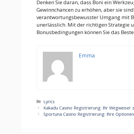
Denken Sie daran, dass Boni ein Werkzeug
Gewinnchancen zu erhöhen, aber sie sind 
verantwortungsbewusster Umgang mit Bo
unerlässlich. Mit der richtigen Strategie
Bonusbedingungen können Sie das Beste 
Emma
Categories
Lyrics
Kakadu Casino Registrierung: Ihr Wegweiser 
Sportuna Casino Registrierung: Ihre Optionen