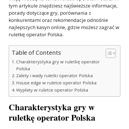
tym artykule znajdziesz najświeższe informacje,
porady dotyczące gry, porównania z
konkurentami oraz rekomendacje odnośnie
najlepszych kasyn online, gdzie możesz zagrać w
ruletkę operator Polska.
Table of Contents
Charakterystyka gry w ruletkę operator
Polska
Zalety i wady ruletki operator Polska
House edge w ruletce operator Polska
Wypłaty w ruletce operator Polska
Charakterystyka gry w
ruletkę operator Polska