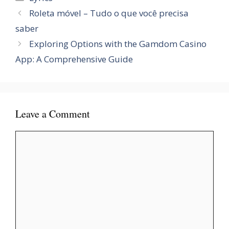
Roleta móvel – Tudo o que você precisa
saber
Exploring Options with the Gamdom Casino
App: A Comprehensive Guide
Leave a Comment
Comment