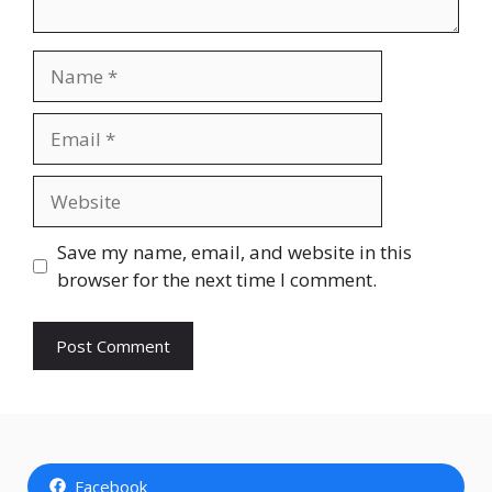
Name
Email
Website
Save my name, email, and website in this
browser for the next time I comment.
Facebook