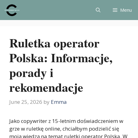
Skip
Menu
to
content
Ruletka operator
Polska: Informacje,
porady i
rekomendacje
June 25, 2026
by
Emma
Jako copywriter z 15-letnim doświadczeniem w
grze w ruletkę online, chciałbym podzielić się
moją wiedzą na temat ruletki operator Polska. W