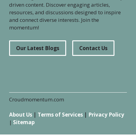
driven content. Discover engaging articles,
resources, and discussions designed to inspire
and connect diverse interests. Join the
momentum!
Our Latest Blogs
Contact Us
Croudmomentum.com
About Us
|
Terms of Services
|
Privacy Policy
|
Sitemap