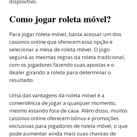
dispositivo.
Como jogar roleta móvel?
Para jogar roleta móvel, basta acessar um dos
cassinos online que oferecem essa opção e
selecionar a mesa de roleta móvel. O jogo
seguirá as mesmas regras da roleta tradicional,
com os jogadores fazendo suas apostas e o
dealer girando a roleta para determinar o
resultado.
Uma das vantagens da roleta móvel é a
conveniência de jogar a qualquer momento,
mesmo estando fora de casa. Além disso, muitos
cassinos online oferecem bônus e promoções
exclusivas para jogadores de roleta móvel, o que
pode aumentar ainda mais suas chances de