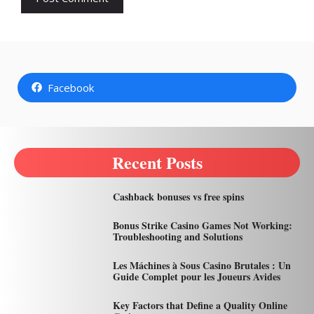
Facebook
Recent Posts
Cashback bonuses vs free spins
Bonus Strike Casino Games Not Working:
Troubleshooting and Solutions
Les Máchines à Sous Casino Brutales : Un
Guide Complet pour les Joueurs Avides
Key Factors that Define a Quality Online