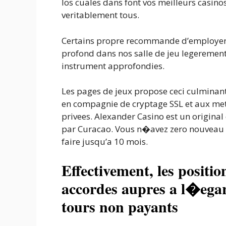
los cuales dans font vos meilleurs casino
veritablement tous.
Certains propre recommande d’employer c
profond dans nos salle de jeu legerement.
instrument approfondies.
Les pages de jeux propose ceci culminant
en compagnie de cryptage SSL et aux met
privees. Alexander Casino est un original 
par Curacao. Vous n�avez zero nouveau av
faire jusqu’a 10 mois.
Effectivement, les positio
accordes aupres a l�egar
tours non payants