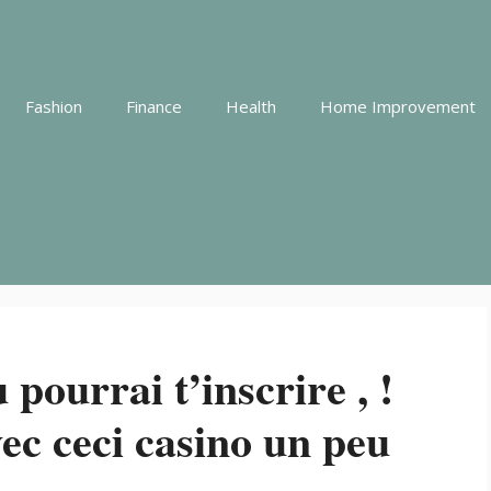
Fashion
Finance
Health
Home Improvement
u pourrai t’inscrire , !
ec ceci casino un peu