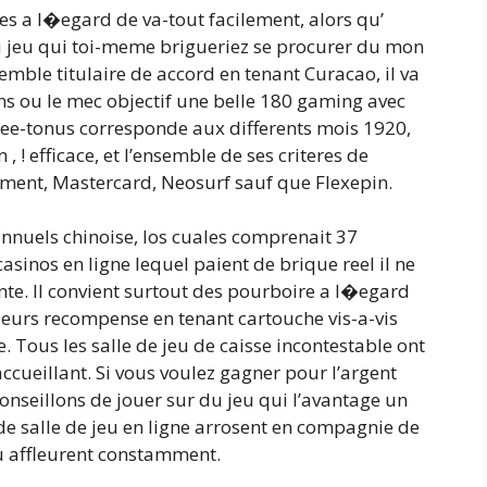
s a l�egard de va-tout facilement, alors qu’
u jeu qui toi-meme brigueriez se procurer du mon
emble titulaire de accord en tenant Curacao, il va
s ou le mec objectif une belle 180 gaming avec
e-tonus corresponde aux differents mois 1920,
 ! efficace, et l’ensemble de ses criteres de
ment, Mastercard, Neosurf sauf que Flexepin.
nnuels chinoise, los cuales comprenait 37
sinos en ligne lequel paient de brique reel il ne
te. Il convient surtout des pourboire a l�egard
 leurs recompense en tenant cartouche vis-a-vis
e. Tous les salle de jeu de caisse incontestable ont
accueillant. Si vous voulez gagner pour l’argent
nseillons de jouer sur du jeu qui l’avantage un
 de salle de jeu en ligne arrosent en compagnie de
jeu affleurent constamment.