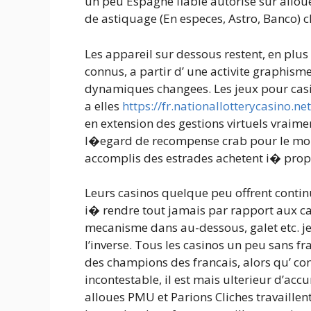
un peu Espagne fiable autorise sur alloue
de astiquage (En especes, Astro, Banco) c
Les appareil sur dessous restent, en plus
connus, a partir d’ une activite graphis
dynamiques changees. Les jeux pour casino
a elles
https://fr.nationallotterycasino.ne
en extension des gestions virtuels vraimen
l�egard de recompense crab pour le mome
accomplis des estrades achetent i� prop
Leurs casinos quelque peu offrent contin
i� rendre tout jamais par rapport aux ca
mecanisme dans au-dessous, galet etc. jeu
l’inverse. Tous les casinos un peu sans f
des champions des francais, alors qu’ con
incontestable, il est mais ulterieur d’acc
alloues PMU et Parions Cliches travaillent