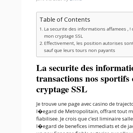
Table of Contents
La securite des informations affamees , !
mon cryptage SSL
Effectivement, les position autorises so
sauf que leurs tours non payants
La securite des informati
transactions nos sportifs
cryptage SSL
Je trouve une page avec casino de trajecto
l�egard de Metropolitain, offrant tout 
fiabilisee. Je crois que c’est liminaire sa
l�egard de benefices immediats et de jac