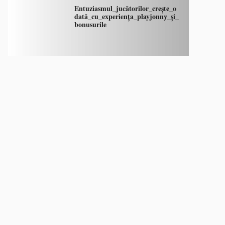
Entuziasmul_jucătorilor_crește_o
dată_cu_experiența_playjonny_și_
bonusurile