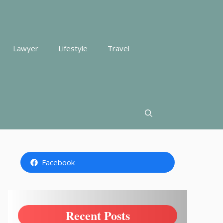
Lawyer
Lifestyle
Travel
Facebook
Recent Posts