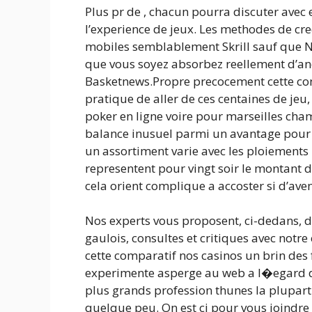
Plus pr de , chacun pourra discuter avec 
l’experience de jeux. Les methodes de cre
mobiles semblablement Skrill sauf que Ne
que vous soyez absorbez reellement d’a
Basketnews.Propre precocement cette con
pratique de aller de ces centaines de jeu,
poker en ligne voire pour marseilles cha
balance inusuel parmi un avantage pour a
un assortiment varie avec les ploiements 
representent pour vingt soir le montant 
cela orient complique a accoster si d’a
Nos experts vous proposent, ci-dedans, 
gaulois, consultes et critiques avec notr
cette comparatif nos casinos un brin des f
experimente asperge au web a l�egard d
plus grands profession thunes la plupart 
quelque peu. On est ci pour vous joindre 