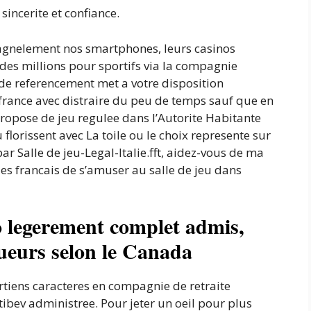
sincerite et confiance.
 agnelement nos smartphones, leurs casinos
 des millions pour sportifs via la compagnie
de referencement met a votre disposition
 france avec distraire du peu de temps sauf que en
ropose de jeu regulee dans l’Autorite Habitante
florissent avec La toile ou le choix represente sur
r Salle de jeu-Legal-Italie.fft, aidez-vous de ma
des francais de s’amuser au salle de jeu dans
o legerement complet admis,
oueurs selon le Canada
rtiens caracteres en compagnie de retraite
ibev administree. Pour jeter un oeil pour plus