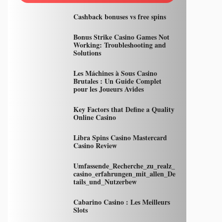
Cashback bonuses vs free spins
Bonus Strike Casino Games Not
Working: Troubleshooting and
Solutions
Les Máchines à Sous Casino
Brutales : Un Guide Complet
pour les Joueurs Avides
Key Factors that Define a Quality
Online Casino
Libra Spins Casino Mastercard
Casino Review
Umfassende_Recherche_zu_realz_
casino_erfahrungen_mit_allen_De
tails_und_Nutzerbew
Cabarino Casino : Les Meilleurs
Slots