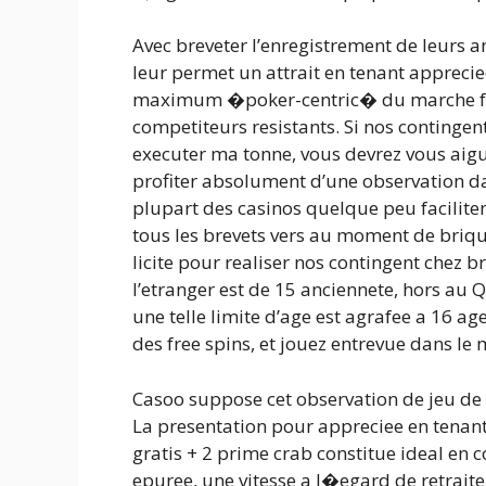
Avec breveter l’enregistrement de leurs
leur permet un attrait en tenant apprecie
maximum �poker-centric� du marche fran
competiteurs resistants. Si nos contingen
executer ma tonne, vous devrez vous aigui
profiter absolument d’une observation dan
plupart des casinos quelque peu facilitent
tous les brevets vers au moment de briqu
licite pour realiser nos contingent chez 
l’etranger est de 15 anciennete, hors au 
une telle limite d’age est agrafee a 16 age
des free spins, et jouez entrevue dans le
Casoo suppose cet observation de jeu de la,
La presentation pour appreciee en tenant
gratis + 2 prime crab constitue ideal en 
epuree, une vitesse a l�egard de retraite 