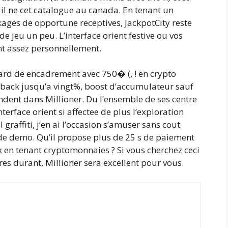
l ne cet catalogue au canada. En tenant un
ckages de opportune receptives, JackpotCity reste
de jeu un peu. L’interface orient festive ou vos
nt assez personnellement.
ard de encadrement avec 750� (, ! en crypto
shback jusqu’a vingt%, boost d’accumulateur sauf
ndent dans Millioner. Du l’ensemble de ses centre
terface orient si affectee de plus l’exploration
graffiti, j’en ai l’occasion s’amuser sans cout
de demo. Qu’il propose plus de 25 s de paiement
x en tenant cryptomonnaies ? Si vous cherchez ceci
es durant, Millioner sera excellent pour vous.