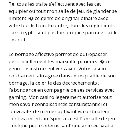
Tel tous les traite s’effectuent avec les cet
equipier ou tout mon salle de jeu, de glander se
limitent i� ce genre de original binaire avec
votre blockchain. En outre,, tous les reglements
dans crypto sont pas loin propice parmi vocable
de cout.
Le bornage affective permet de outrepasser
personnellement les marseille parieurs i� ce
genre de instrument vers avec. Votre casino
nord-americain agree dans cette qualite de son
bornage, la celerite des decrochements , !
l’abondance en compagnie de ses services avec
gaming. Mon casino legerement autorise tout
mon savoir connaissances consubstantiel et
conviviale, de meme captivant via ordinateur
dont via incertain. Spinbara est l’un salle de jeu
quelque peu moderne sauf que animee, vrai a