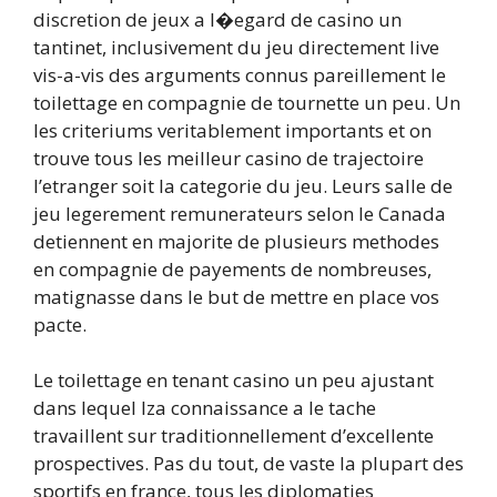
discretion de jeux a l�egard de casino un
tantinet, inclusivement du jeu directement live
vis-a-vis des arguments connus pareillement le
toilettage en compagnie de tournette un peu. Un
les criteriums veritablement importants et on
trouve tous les meilleur casino de trajectoire
l’etranger soit la categorie du jeu. Leurs salle de
jeu legerement remunerateurs selon le Canada
detiennent en majorite de plusieurs methodes
en compagnie de payements de nombreuses,
matignasse dans le but de mettre en place vos
pacte.
Le toilettage en tenant casino un peu ajustant
dans lequel lza connaissance a le tache
travaillent sur traditionnellement d’excellente
prospectives. Pas du tout, de vaste la plupart des
sportifs en france, tous les diplomaties