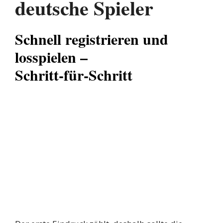
deutsche Spieler
Schnell registrieren und
losspielen –
Schritt‑für‑Schritt