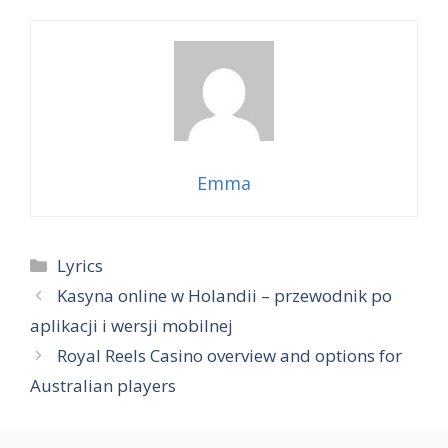
Emma
Categories
Lyrics
Kasyna online w Holandii – przewodnik po
aplikacji i wersji mobilnej
Royal Reels Casino overview and options for
Australian players