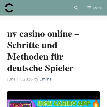
Skip
Menu
to
content
nv casino online –
Schritte und
Methoden für
deutsche Spieler
June 11, 2026
by
Emma