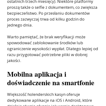
ostatnich trzech miesięcy). Niektóre platformy
proszą także o selfie z dokumentem, co zwiększa
bezpieczeństwo. Po przesłaniu dokumentów
proces zazwyczaj trwa od kilku godzin do
jednego dnia.
Warto pamiętać, że brak weryfikacji może
spowodować zablokowanie środków lub
ograniczenie wysokości wypłat. Dlatego lepiej od
razu przygotować potrzebne pliki w dobrej
jakości.
Mobilna aplikacja i
doświadczenie na smartfonie
Większość holenderskich kasyn oferuje
dedykowane aplikacje na iOS i Android, które