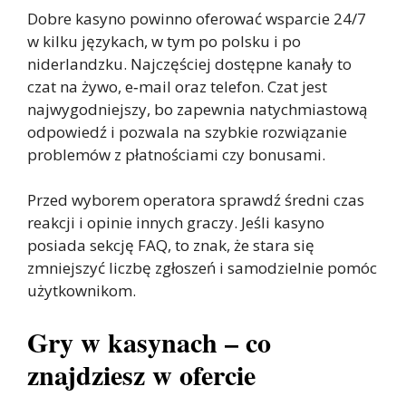
Dobre kasyno powinno oferować wsparcie 24/7
w kilku językach, w tym po polsku i po
niderlandzku. Najczęściej dostępne kanały to
czat na żywo, e‑mail oraz telefon. Czat jest
najwygodniejszy, bo zapewnia natychmiastową
odpowiedź i pozwala na szybkie rozwiązanie
problemów z płatnościami czy bonusami.
Przed wyborem operatora sprawdź średni czas
reakcji i opinie innych graczy. Jeśli kasyno
posiada sekcję FAQ, to znak, że stara się
zmniejszyć liczbę zgłoszeń i samodzielnie pomóc
użytkownikom.
Gry w kasynach – co
znajdziesz w ofercie