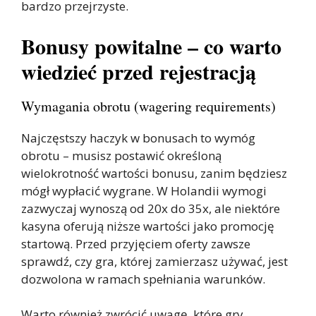
bardzo przejrzyste.
Bonusy powitalne – co warto
wiedzieć przed rejestracją
Wymagania obrotu (wagering requirements)
Najczęstszy haczyk w bonusach to wymóg
obrotu – musisz postawić określoną
wielokrotność wartości bonusu, zanim będziesz
mógł wypłacić wygrane. W Holandii wymogi
zazwyczaj wynoszą od 20x do 35x, ale niektóre
kasyna oferują niższe wartości jako promocję
startową. Przed przyjęciem oferty zawsze
sprawdź, czy gra, której zamierzasz używać, jest
dozwolona w ramach spełniania warunków.
Warto również zwrócić uwagę, które gry