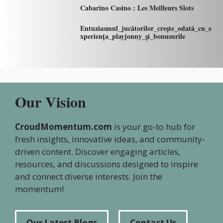
Cabarino Casino : Les Meilleurs Slots
Entuziasmul_jucătorilor_crește_odată_cu_e
xperiența_playjonny_și_bonusurile
Our Vision
CroudMomentum.com
is your go-to hub for
fresh insights, innovative ideas, and community-
driven content. Discover engaging articles,
resources, and discussions designed to inspire
and connect diverse interests. Join the
momentum!
Our Latest Blogs
Contact Us