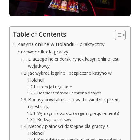
Table of Contents
Kasyna online w Holandii – praktyczny
przewodnik dla graczy
Dlaczego holenderski rynek kasyn online jest
wyjątkowy
Jak wybrać legalne i bezpieczne kasyno w
Holandii
Licencja i regulacje
Bezpieczeństwo i ochrona danych
Bonusy powitalne – co warto wiedzieć przed
rejestracją
Wymagania obrotu (wagering requirements)
Rodzaje bonusów
Metody płatności dostępne dla graczy z
Holandii
Karty płatnicze, e‑wallets i przelewy bankowe