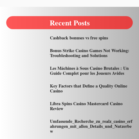
Recent Posts
Cashback bonuses vs free spins
Bonus Strike Casino Games Not Working:
Troubleshooting and Solutions
Les Máchines à Sous Casino Brutales : Un
Guide Complet pour les Joueurs Avides
Key Factors that Define a Quality Online
Casino
Libra Spins Casino Mastercard Casino
Review
Umfassende_Recherche_zu_realz_casino_erf
ahrungen_mit_allen_Details_und_Nutzerbe
w