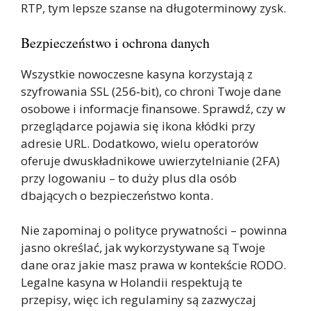
RTP, tym lepsze szanse na długoterminowy zysk.
Bezpieczeństwo i ochrona danych
Wszystkie nowoczesne kasyna korzystają z
szyfrowania SSL (256‑bit), co chroni Twoje dane
osobowe i informacje finansowe. Sprawdź, czy w
przeglądarce pojawia się ikona kłódki przy
adresie URL. Dodatkowo, wielu operatorów
oferuje dwuskładnikowe uwierzytelnianie (2FA)
przy logowaniu – to duży plus dla osób
dbających o bezpieczeństwo konta.
Nie zapominaj o polityce prywatności – powinna
jasno określać, jak wykorzystywane są Twoje
dane oraz jakie masz prawa w kontekście RODO.
Legalne kasyna w Holandii respektują te
przepisy, więc ich regulaminy są zazwyczaj