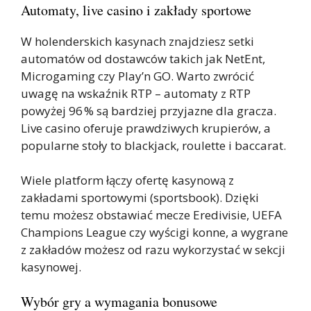
Automaty, live casino i zakłady sportowe
W holenderskich kasynach znajdziesz setki
automatów od dostawców takich jak NetEnt,
Microgaming czy Play’n GO. Warto zwrócić
uwagę na wskaźnik RTP – automaty z RTP
powyżej 96 % są bardziej przyjazne dla gracza.
Live casino oferuje prawdziwych krupierów, a
popularne stoły to blackjack, roulette i baccarat.
Wiele platform łączy ofertę kasynową z
zakładami sportowymi (sportsbook). Dzięki
temu możesz obstawiać mecze Eredivisie, UEFA
Champions League czy wyścigi konne, a wygrane
z zakładów możesz od razu wykorzystać w sekcji
kasynowej.
Wybór gry a wymagania bonusowe