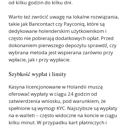
od kilku godzin do kilku dni.
Warto też zwrócić uwagę na lokalne rozwiązania,
takie jak Bancontact czy Payconiq, które są
dedykowane holenderskim użytkownikom i
często nie pobierają dodatkowych opłat. Przed
dokonaniem pierwszego depozytu sprawdź, czy
wybrana metoda jest wspierana zarówno przy
wpłacie, jak i przy wypłacie.
Szybkość wypłat i limity
Kasyna licencjonowane w Holandii muszą
oferować wypłaty w ciągu 24 godzin od
zatwierdzenia wniosku, pod warunkiem, że
spełnione są wymogi KYC. Najszybsze są wypłaty
na e‑walleti – często widoczne na koncie w ciągu
kilku minut. W przypadku kart płatniczych i