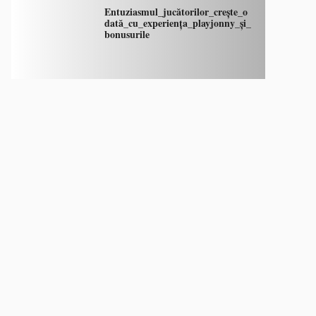
Entuziasmul_jucătorilor_crește_o
dată_cu_experiența_playjonny_și_
bonusurile