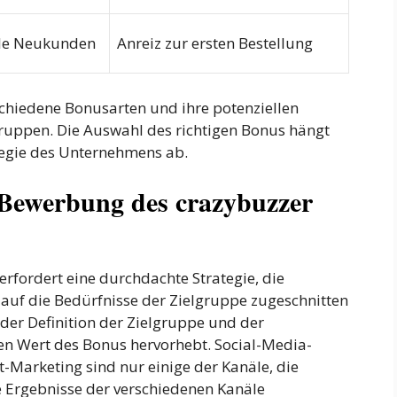
lle Neukunden
Anreiz zur ersten Bestellung
rschiedene Bonusarten und ihre potenziellen
ruppen. Die Auswahl des richtigen Bonus hängt
ategie des Unternehmens ab.
n Bewerbung des crazybuzzer
rfordert eine durchdachte Strategie, die
auf die Bedürfnisse der Zielgruppe zugeschnitten
 der Definition der Zielgruppe und der
den Wert des Bonus hervorhebt. Social-Media-
-Marketing sind nur einige der Kanäle, die
ie Ergebnisse der verschiedenen Kanäle