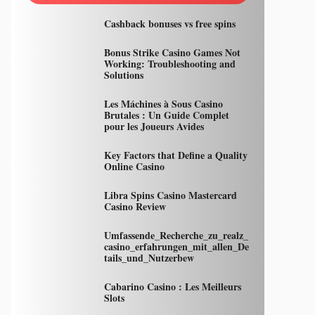
Cashback bonuses vs free spins
Bonus Strike Casino Games Not
Working: Troubleshooting and
Solutions
Les Máchines à Sous Casino
Brutales : Un Guide Complet
pour les Joueurs Avides
Key Factors that Define a Quality
Online Casino
Libra Spins Casino Mastercard
Casino Review
Umfassende_Recherche_zu_realz_
casino_erfahrungen_mit_allen_De
tails_und_Nutzerbew
Cabarino Casino : Les Meilleurs
Slots