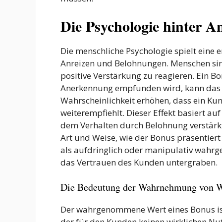
Die Psychologie hinter 
Die menschliche Psychologie spielt eine 
Anreizen und Belohnungen. Menschen sin
positive Verstärkung zu reagieren. Ein B
Anerkennung empfunden wird, kann das V
Wahrscheinlichkeit erhöhen, dass ein Ku
weiterempfiehlt. Dieser Effekt basiert au
dem Verhalten durch Belohnung verstärkt 
Art und Weise, wie der Bonus präsentiert w
als aufdringlich oder manipulativ wahr
das Vertrauen des Kunden untergraben.
Die Bedeutung der Wahrnehmung von 
Der wahrgenommene Wert eines Bonus ist
der für den Kunden keinen wirklichen Nutz