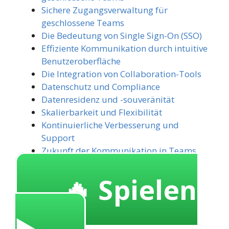
Sichere Zugangsverwaltung für
geschlossene Teams
Die Bedeutung von Single Sign-On (SSO)
Effiziente Kommunikation durch intuitive
Benutzeroberfläche
Die Integration von Collaboration-Tools
Datenschutz und Compliance
Datenresidenz und -souveränität
Skalierbarkeit und Flexibilität
Kontinuierliche Verbesserung und
Support
Zukunft der Kommunikation in Teams
🔥 Spielen