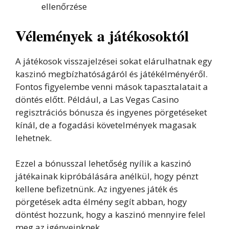
ellenőrzése
Vélemények a játékosoktól
A játékosok visszajelzései sokat elárulhatnak egy
kaszinó megbízhatóságáról és játékélményéről.
Fontos figyelembe venni mások tapasztalatait a
döntés előtt. Például, a Las Vegas Casino
regisztrációs bónusza és ingyenes pörgetéseket
kínál, de a fogadási követelmények magasak
lehetnek.
Ezzel a bónusszal lehetőség nyílik a kaszinó
játékainak kipróbálására anélkül, hogy pénzt
kellene befizetnünk. Az ingyenes játék és
pörgetések adta élmény segít abban, hogy
döntést hozzunk, hogy a kaszinó mennyire felel
meg az igényeinknek.