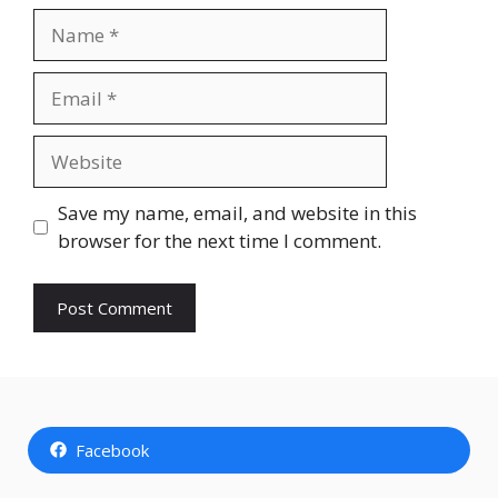
Name
Email
Website
Save my name, email, and website in this
browser for the next time I comment.
Facebook