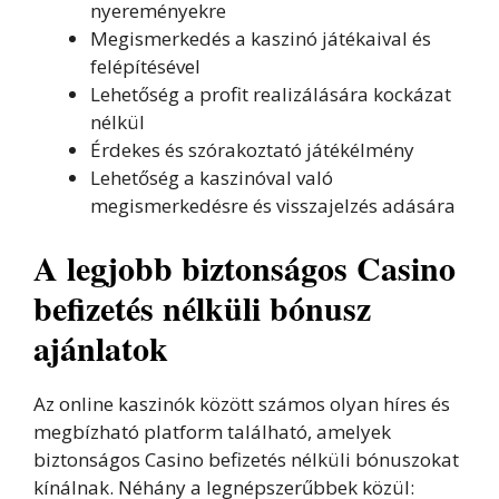
nyereményekre
Megismerkedés a kaszinó játékaival és
felépítésével
Lehetőség a profit realizálására kockázat
nélkül
Érdekes és szórakoztató játékélmény
Lehetőség a kaszinóval való
megismerkedésre és visszajelzés adására
A legjobb biztonságos Casino
befizetés nélküli bónusz
ajánlatok
Az online kaszinók között számos olyan híres és
megbízható platform található, amelyek
biztonságos Casino befizetés nélküli bónuszokat
kínálnak. Néhány a legnépszerűbbek közül: