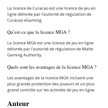
La licence de Curacao est une licence de jeu en
ligne délivrée par l’autorité de régulation de
Curacao eGaming.
Qu’est-ce que la licence MGA ?
La licence MGA est une licence de jeu en ligne
délivrée par l’autorité de régulation de Malte
Gaming Authority.
Quels sont les avantages de la licence MGA ?
Les avantages de la licence MGA incluent une
plus grande protection des joueurs et un plus
grand contrôle sur les activités de jeu en ligne.
Auteur