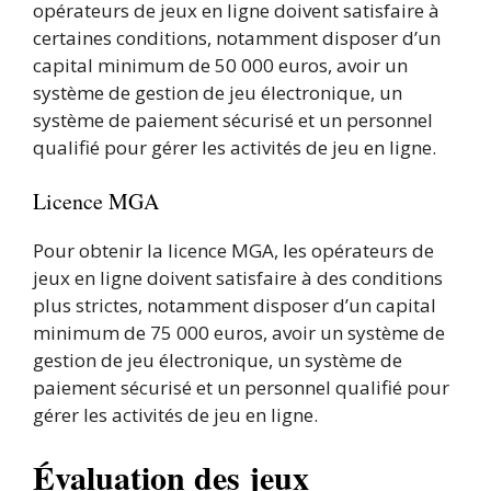
opérateurs de jeux en ligne doivent satisfaire à
certaines conditions, notamment disposer d’un
capital minimum de 50 000 euros, avoir un
système de gestion de jeu électronique, un
système de paiement sécurisé et un personnel
qualifié pour gérer les activités de jeu en ligne.
Licence MGA
Pour obtenir la licence MGA, les opérateurs de
jeux en ligne doivent satisfaire à des conditions
plus strictes, notamment disposer d’un capital
minimum de 75 000 euros, avoir un système de
gestion de jeu électronique, un système de
paiement sécurisé et un personnel qualifié pour
gérer les activités de jeu en ligne.
Évaluation des jeux