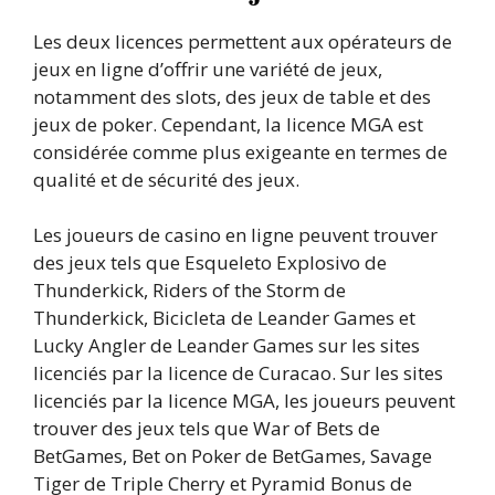
Les deux licences permettent aux opérateurs de
jeux en ligne d’offrir une variété de jeux,
notamment des slots, des jeux de table et des
jeux de poker. Cependant, la licence MGA est
considérée comme plus exigeante en termes de
qualité et de sécurité des jeux.
Les joueurs de casino en ligne peuvent trouver
des jeux tels que Esqueleto Explosivo de
Thunderkick, Riders of the Storm de
Thunderkick, Bicicleta de Leander Games et
Lucky Angler de Leander Games sur les sites
licenciés par la licence de Curacao. Sur les sites
licenciés par la licence MGA, les joueurs peuvent
trouver des jeux tels que War of Bets de
BetGames, Bet on Poker de BetGames, Savage
Tiger de Triple Cherry et Pyramid Bonus de