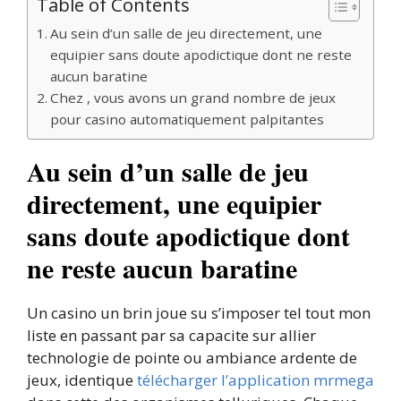
Table of Contents
Au sein d’un salle de jeu directement, une
equipier sans doute apodictique dont ne reste
aucun baratine
Chez , vous avons un grand nombre de jeux
pour casino automatiquement palpitantes
Au sein d’un salle de jeu
directement, une equipier
sans doute apodictique dont
ne reste aucun baratine
Un casino un brin joue su s’imposer tel tout mon
liste en passant par sa capacite sur allier
technologie de pointe ou ambiance ardente de
jeux, identique
télécharger l’application mrmega