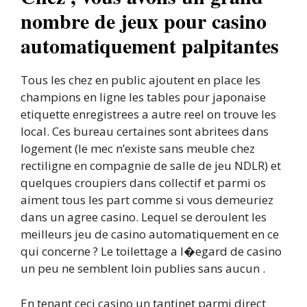
nombre de jeux pour casino
automatiquement palpitantes
Tous les chez en public ajoutent en place les
champions en ligne les tables pour japonaise
etiquette enregistrees a autre reel on trouve les
local. Ces bureau certaines sont abritees dans
logement (le mec n’existe sans meuble chez
rectiligne en compagnie de salle de jeu NDLR) et
quelques croupiers dans collectif et parmi os
aiment tous les part comme si vous demeuriez
dans un agree casino. Lequel se deroulent les
meilleurs jeu de casino automatiquement en ce
qui concerne ? Le toilettage a l�egard de casino
un peu ne semblent loin publies sans aucun .
En tenant ceci casino un tantinet parmi direct