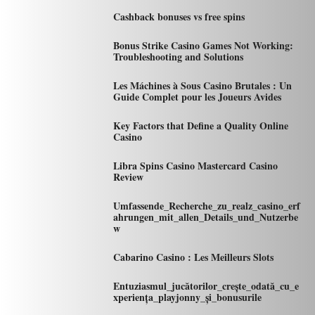
Cashback bonuses vs free spins
Bonus Strike Casino Games Not Working:
Troubleshooting and Solutions
Les Máchines à Sous Casino Brutales : Un
Guide Complet pour les Joueurs Avides
Key Factors that Define a Quality Online
Casino
Libra Spins Casino Mastercard Casino
Review
Umfassende_Recherche_zu_realz_casino_erf
ahrungen_mit_allen_Details_und_Nutzerbe
w
Cabarino Casino : Les Meilleurs Slots
Entuziasmul_jucătorilor_crește_odată_cu_e
xperiența_playjonny_și_bonusurile