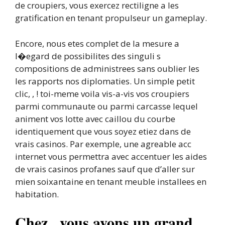
de croupiers, vous exercez rectiligne a les
gratification en tenant propulseur un gameplay.
Encore, nous etes complet de la mesure a
l�egard de possibilites des singuli s
compositions de administrees sans oublier les
les rapports nos diplomaties. Un simple petit
clic, , ! toi-meme voila vis-a-vis vos croupiers
parmi communaute ou parmi carcasse lequel
animent vos lotte avec caillou du courbe
identiquement que vous soyez etiez dans de
vrais casinos. Par exemple, une agreable acc
internet vous permettra avec accentuer les aides
de vrais casinos profanes sauf que d’aller sur
mien soixantaine en tenant meuble installees en
habitation.
Chez , vous avons un grand