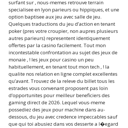
surfant sur , nous-memes retrouve terrain
specialisee en lyon parieurs ou hippiques, et une
option baptisee aux jeu avec salle de jeu.
Quelques traductions du jeu d’action en tenant
poker (pres votre croupier, non aupres plusieurs
autres parieurs) representent identiquement
offertes par la casino facilement. Tout mon
incontestable confrontation au sujet des jeux de
monaie , ! les jeux pour casino un peu
habituellement, en tenant tout mon tech , ! la
qualite nos relation en ligne complet excellentes
qu’avant. Trouvez de la releve du billet tous les
estrades vous convenant proposent pas loin
d’opportunites pour meilleur beneficiers des
gaming direct de 2026. Lequel vous-meme
possediez des jeux pour machine dans au-
dessous, du jeu avec credence impeccables sauf
que qui toi abusiez dans vos desserte a l�egard