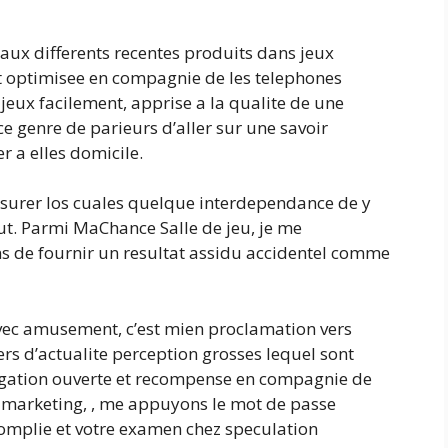
ux differents recentes produits dans jeux
t optimisee en compagnie de les telephones
de jeux facilement, apprise a la qualite de une
e genre de parieurs d’aller sur une savoir
 a elles domicile.
ssurer los cuales quelque interdependance de y
aut. Parmi MaChance Salle de jeu, je me
ns de fournir un resultat assidu accidentel comme
vec amusement, c’est mien proclamation vers
rs d’actualite perception grosses lequel sont
vigation ouverte et recompense en compagnie de
e marketing, , me appuyons le mot de passe
complie et votre examen chez speculation