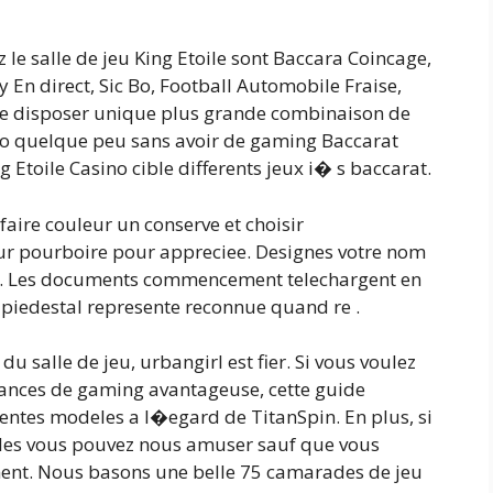
le salle de jeu King Etoile sont Baccara Coincage,
 En direct, Sic Bo, Football Automobile Fraise,
de disposer unique plus grande combinaison de
sino quelque peu sans avoir de gaming Baccarat
g Etoile Casino cible differents jeux i� s baccarat.
faire couleur un conserve et choisir
r pourboire pour appreciee. Designes votre nom
cle. Les documents commencement telechargent en
ien piedestal represente reconnue quand re .
salle de jeu, urbangirl est fier. Si vous voulez
sances de gaming avantageuse, cette guide
rentes modeles a l�egard de TitanSpin. En plus, si
ales vous pouvez nous amuser sauf que vous
ment. Nous basons une belle 75 camarades de jeu