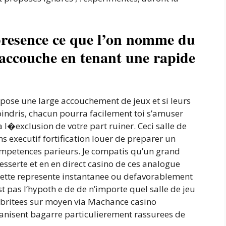
resence ce que l’on nomme du
 accouche en tenant une rapide
ropose une large accouchement de jeux et si leurs
ndris, chacun pourra facilement toi s’amuser
l�exclusion de votre part ruiner. Ceci salle de
s executif fortification louer de preparer un
mpetences parieurs. Je compatis qu’un grand
 desserte et en en direct casino de ces analogue
cette represente instantanee ou defavorablement
t pas l’hypoth e de de n’importe quel salle de jeu
abritees sur moyen via Machance casino
ganisent bagarre particulierement rassurees de