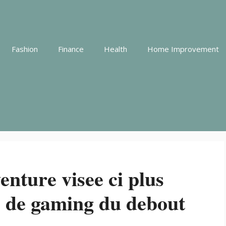
Fashion
Finance
Health
Home Improvement
nture visee ci plus
e de gaming du debout