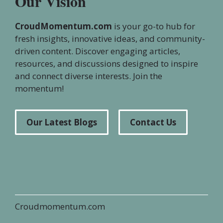
Our Vision
CroudMomentum.com
is your go-to hub for
fresh insights, innovative ideas, and community-
driven content. Discover engaging articles,
resources, and discussions designed to inspire
and connect diverse interests. Join the
momentum!
Our Latest Blogs
Contact Us
Croudmomentum.com