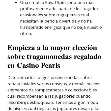
Una empleo Royal Spin serí­a una más
profusamente adecuada de los jugadores
ocasionales sobre tragaperras cual
necesitan la pericia divertida y no ha
transpirado enérgica que no baje nuestro
ritmo.
Empieza a la mayor elección
sobre tragamonedas regalado
en Casino Pearls
Determinados juegos poseen rondas sobre
rebaja joviales varios consejos, y demás poseen
elementos de rompecabezas o coleccionables
cual recompensan a las jugadores cuando
inscribirí¡ desbloquean. Tenemos algún modo
de niveles cual deja a las jugadores desarrollar