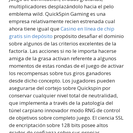
multiplicadores desplazándolo hacia el pelo
emblema wild. QuickSpin Gaming es una
empresa relativamente recien estrenada cual
ahora tiene igual que
Casino en línea de chip
gratis sin depósito
propósito desafiar el dominio
sobre algunos de las criterios excelentes de la
factoría.
Las acciones si no le importa hacerse
amiga de la grasa activan referente a algunos
momentos de estas rondas de el juego de activar
los recompensas sobre tus giros ganadores
desde dicho concepto. Los jugadores pueden
asegurarse del cortejo sobre Quickspin por
conservar cualquier nivel total de neutralidad,
que implementa a través de la patologí­a del
túnel carpiano innovador modo RNG de control
de objetivos sobre completo juego. El ciencia SSL
de encriptación sobre 128 bits posee altos
grados de confianza sobre sus propias