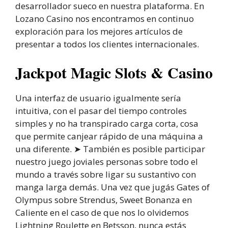
desarrollador sueco en nuestra plataforma. En
Lozano Casino nos encontramos en continuo
exploración para los mejores artículos de
presentar a todos los clientes internacionales.
Jackpot Magic Slots & Casino
Una interfaz de usuario igualmente serí­a
intuitiva, con el pasar del tiempo controles
simples y no ha transpirado carga corta, cosa
que permite canjear rápido de una máquina a
una diferente. ➤ También es posible participar
nuestro juego joviales personas sobre todo el
mundo a través sobre ligar su sustantivo con
manga larga demás. Una vez que jugás Gates of
Olympus sobre Strendus, Sweet Bonanza en
Caliente en el caso de que nos lo olvidemos
Lightning Roulette en Betsson, nunca estás