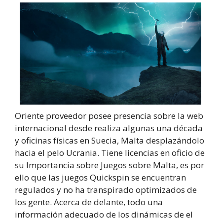
Oriente proveedor posee presencia sobre la web
internacional desde realiza algunas una década
y oficinas físicas en Suecia, Malta desplazándolo
hacia el pelo Ucrania. Tiene licencias en oficio de
su Importancia sobre Juegos sobre Malta, es por
ello que las juegos Quickspin se encuentran
regulados y no ha transpirado optimizados de
los gente. Acerca de delante, todo una
información adecuado de los dinámicas de el