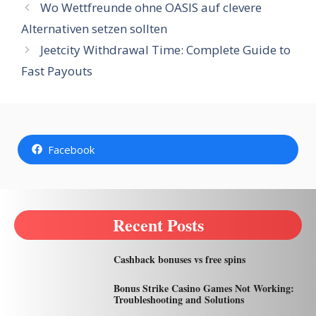
Wo Wettfreunde ohne OASIS auf clevere
Alternativen setzen sollten
Jeetcity Withdrawal Time: Complete Guide to
Fast Payouts
Facebook
Recent Posts
Cashback bonuses vs free spins
Bonus Strike Casino Games Not Working:
Troubleshooting and Solutions