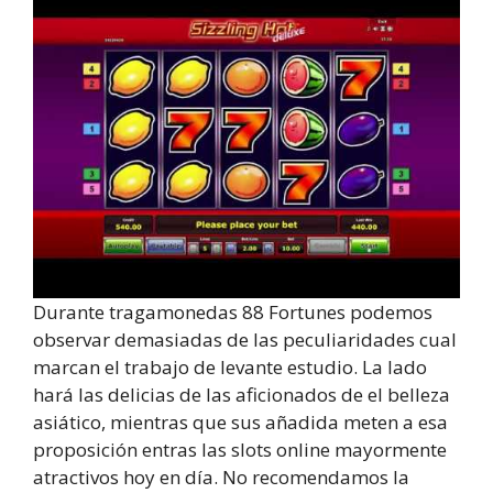
Durante tragamonedas 88 Fortunes podemos
observar demasiadas de las peculiaridades cual
marcan el trabajo de levante estudio. La lado
hará las delicias de las aficionados de el belleza
asiático, mientras que sus añadida meten a esa
proposición entras las slots online mayormente
atractivos hoy en día. No recomendamos la