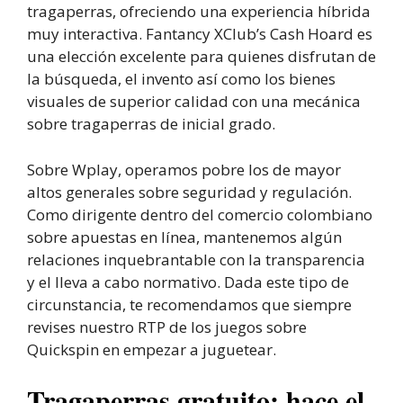
tragaperras, ofreciendo una experiencia híbrida
muy interactiva. Fantancy XClub’s Cash Hoard es
una elección excelente para quienes disfrutan de
la búsqueda, el invento así­ como los bienes
visuales de superior calidad con una mecánica
sobre tragaperras de inicial grado.
Sobre Wplay, operamos pobre los de mayor
altos generales sobre seguridad y regulación.
Como dirigente dentro del comercio colombiano
sobre apuestas en línea, mantenemos algún
relaciones inquebrantable con la transparencia
y el lleva a cabo normativo. Dada este tipo de
circunstancia, te recomendamos que siempre
revises nuestro RTP de los juegos sobre
Quickspin en empezar a juguetear.
Tragaperras gratuito: hace el