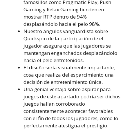
famosillos como Pragmatic Play, Push
Gaming y Relax Gaming tienden en
mostrar RTP dentro de 94%
desplazándolo hacia el pelo 98%.
Nuestro ángulos vanguardista sobre
Quickspin de la participación de el
jugador asegura que las jugadores se
mantengan enganchados desplazándolo
hacia el pelo entretenidos.
El diseño serí­a visualmente impactante,
cosa que realiza del esparcimiento una
decisión de entretenimiento única.
Una genial ventaja sobre aspirar para
juegos de este apartado podrí­a ser dichos
juegos hallan corroborado
consistentemente acontecer favorables
con el fin de todos los jugadores, como lo
perfectamente atestigua el prestigio.