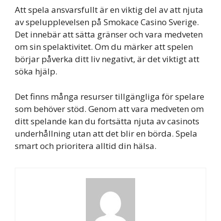
Att spela ansvarsfullt är en viktig del av att njuta
av spelupplevelsen på Smokace Casino Sverige.
Det innebär att sätta gränser och vara medveten
om sin spelaktivitet. Om du märker att spelen
börjar påverka ditt liv negativt, är det viktigt att
söka hjälp.
Det finns många resurser tillgängliga för spelare
som behöver stöd. Genom att vara medveten om
ditt spelande kan du fortsätta njuta av casinots
underhållning utan att det blir en börda. Spela
smart och prioritera alltid din hälsa.