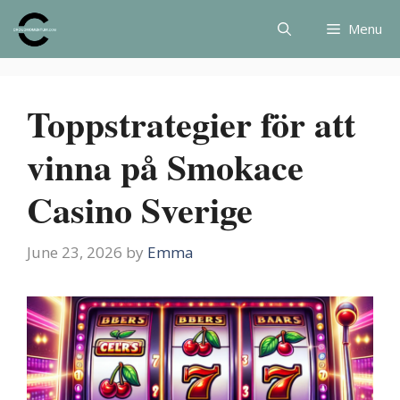
Skip
Menu
to
content
Toppstrategier för att
vinna på Smokace
Casino Sverige
June 23, 2026
by
Emma