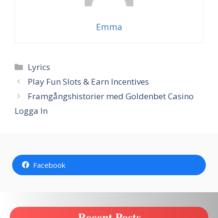
Emma
Categories
Lyrics
Play Fun Slots & Earn Incentives
Framgångshistorier med Goldenbet Casino
Logga In
Facebook
Recent Posts