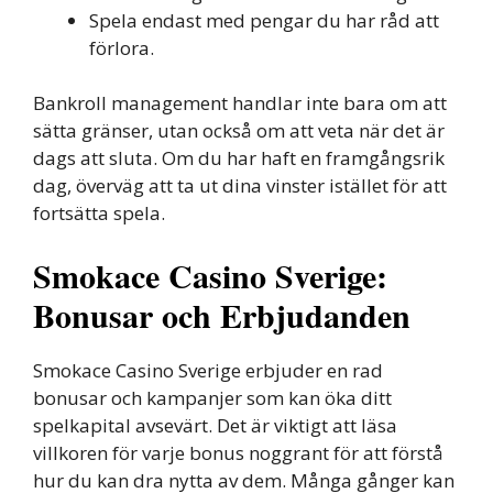
Spela endast med pengar du har råd att
förlora.
Bankroll management handlar inte bara om att
sätta gränser, utan också om att veta när det är
dags att sluta. Om du har haft en framgångsrik
dag, överväg att ta ut dina vinster istället för att
fortsätta spela.
Smokace Casino Sverige:
Bonusar och Erbjudanden
Smokace Casino Sverige erbjuder en rad
bonusar och kampanjer som kan öka ditt
spelkapital avsevärt. Det är viktigt att läsa
villkoren för varje bonus noggrant för att förstå
hur du kan dra nytta av dem. Många gånger kan