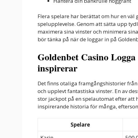
Hantera din bankrulle noggrant
Flera spelare har berättat om hur en väl 
spelupplevelse. Genom att sätta upp tydli
maximera sina vinster och minimera sina 
bör tänka på när de loggar in på Goldenb
Goldenbet Casino Logga 
inspirerar
Det finns otaliga framgångshistorier frå
och upplevt fantastiska vinster. En av d
stor jackpot på en spelautomat efter att h
inspirerande historia för många, eftersom
Spelare
Karin
500 