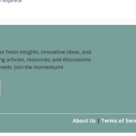
 Inspirerar
or fresh insights, innovative ideas, and
g articles, resources, and discussions
erests. Join the momentum!
About Us
|
Terms of Serv