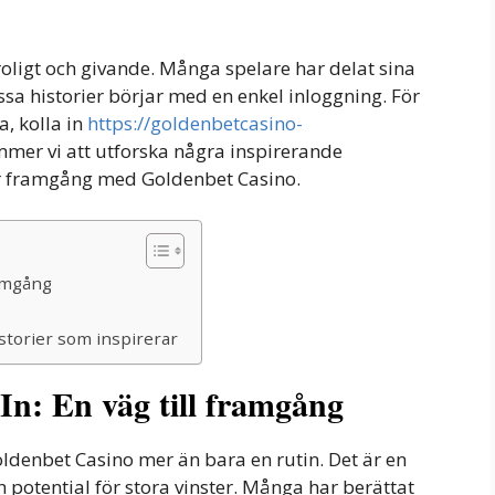
roligt och givande. Många spelare har delat sina
ssa historier börjar med en enkel inloggning. För
a, kolla in
https://goldenbetcasino-
ommer vi att utforska några inspirerande
tor framgång med Goldenbet Casino.
ramgång
torier som inspirerar
n: En väg till framgång
oldenbet Casino mer än bara en rutin. Det är en
h potential för stora vinster. Många har berättat