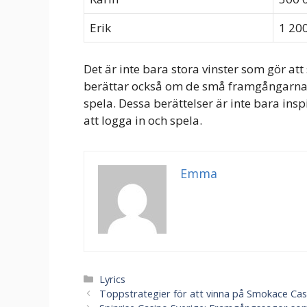
Erik
1 20
Det är inte bara stora vinster som gör at
berättar också om de små framgångarna, 
spela. Dessa berättelser är inte bara insp
att logga in och spela.
Emma
Categories
Lyrics
Toppstrategier för att vinna på Smokace Cas