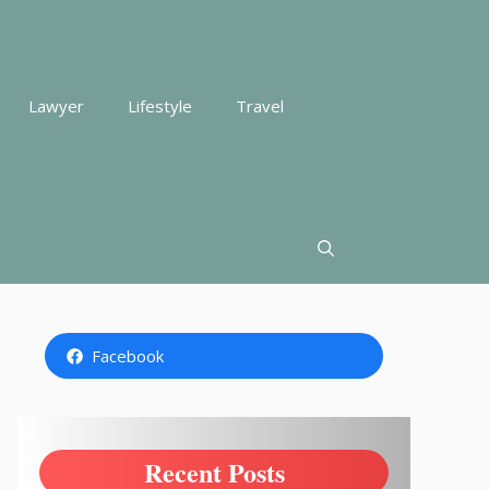
Lawyer
Lifestyle
Travel
Facebook
Recent Posts