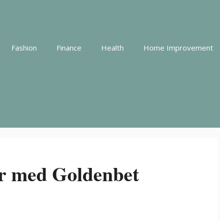
Fashion
Finance
Health
Home Improvement
r med Goldenbet