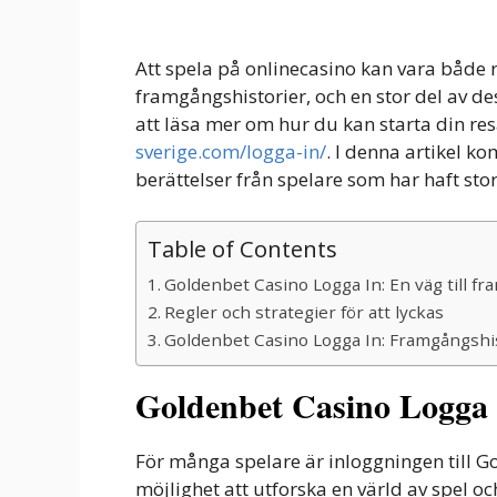
Att spela på onlinecasino kan vara både 
framgångshistorier, och en stor del av de
att läsa mer om hur du kan starta din res
sverige.com/logga-in/
. I denna artikel k
berättelser från spelare som har haft s
Table of Contents
Goldenbet Casino Logga In: En väg till f
Regler och strategier för att lyckas
Goldenbet Casino Logga In: Framgångshis
Goldenbet Casino Logga I
För många spelare är inloggningen till G
möjlighet att utforska en värld av spel oc