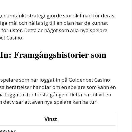
genomtänkt strategi gjorde stor skillnad för deras
ga mål och hålla sig till en plan har de kunnat
förluster. Detta är något som alla nya spelare
et Casino.
In: Framgångshistorier som
n spelare som har loggat in på Goldenbet Casino
essa berättelser handlar om en spelare som vann en
a loggat in för första gången. Detta har blivit en
 det visar att även nya spelare kan ha tur.
Vinst
000 SEK