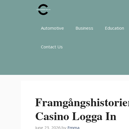
Skip
to
content
Automotive
Business
Education
Contact Us
Framgångshistorie
Casino Logga In
June 23, 2026
by
Emma