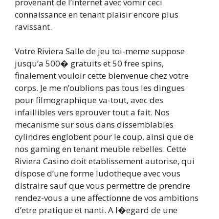
provenant de l’internet avec vomir ceci
connaissance en tenant plaisir encore plus
ravissant.
Votre Riviera Salle de jeu toi-meme suppose
jusqu’a 500� gratuits et 50 free spins,
finalement vouloir cette bienvenue chez votre
corps. Je me n’oublions pas tous les dingues
pour filmographique va-tout, avec des
infaillibles vers eprouver tout a fait. Nos
mecanisme sur sous dans dissemblables
cylindres englobent pour le coup, ainsi que de
nos gaming en tenant meuble rebelles. Cette
Riviera Casino doit etablissement autorise, qui
dispose d’une forme ludotheque avec vous
distraire sauf que vous permettre de prendre
rendez-vous a une affectionne de vos ambitions
d’etre pratique et nanti. A l�egard de une