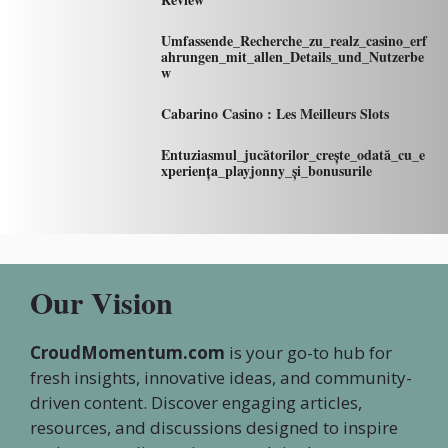
Umfassende_Recherche_zu_realz_casino_erf
ahrungen_mit_allen_Details_und_Nutzerbe
w
Cabarino Casino : Les Meilleurs Slots
Entuziasmul_jucătorilor_crește_odată_cu_e
xperiența_playjonny_și_bonusurile
Our Vision
CroudMomentum.com
is your go-to hub for
fresh insights, innovative ideas, and community-
driven content. Discover engaging articles,
resources, and discussions designed to inspire