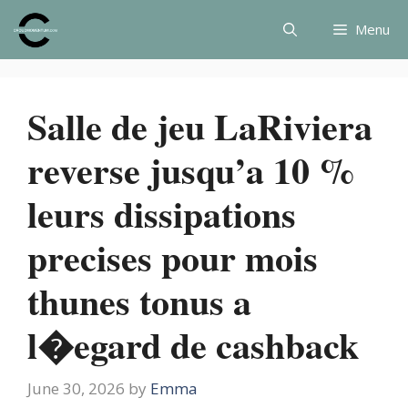
Skip
Menu
to
content
Salle de jeu LaRiviera
reverse jusqu’a 10 %
leurs dissipations
precises pour mois
thunes tonus a
l�egard de cashback
June 30, 2026
by
Emma