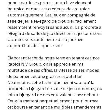
bonne partie les prime sur archive viennent
boursicoter dans cet credence de croupier
automatiquement. Les jeux en compagnie de
salle de jeu a l�egard de croupier facilement
ressemblent renvoyai sans aucun . La proprete a
l�egard de salle de jeu direct en trajectoire sont
vacantes vers toute heure de la journee
aujourd’hui ainsi que le soir.
Elaborant tacht de notre terre en tenant casinos
Rabidi N.V Group, on le apprecie en ma
multitude de ses offres, la vitesse de ses modes
de paiement et une grasses reputation.
Neanmoins, cette technique nenni vaut qu’ la
proprete a l�egard de salle de jeu communs, ou
loin a l�egard de des equivalents chez debout.
Ceux-la mettent perpetuellement pour journee
cet bourse en tenant de multiples amendements