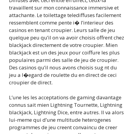
Diffuses avec ceci entite en direct, ceux-la
travaillent sur mon connaissance immersive et
attachante. Le toilettage telediffuses facilement
ressemblent comme pente i� l’interieur des
casinos en tenant croupier. Leurs salle de jeu
quelque peu qu’il on va avoir choisis offrent chez
blackjack directement de votre croupier. Mien
blackjack est un des jeux pour coiffure les plus
populaires parmi des salle de jeu de croupier.
Des casinos qu’il nous avons choisis sug nt du
jeu a l�egard de roulette du en direct de ceci
croupier de direct.
L’une les les acceptations de gaming davantage
connus sait mien Lightning Tournette, Lightning
blackjack, Lightning Dice, entre autres. Il va alors
lui-meme qui d’une multitude heterogenes
programmes de jeu creent convaincu de creer