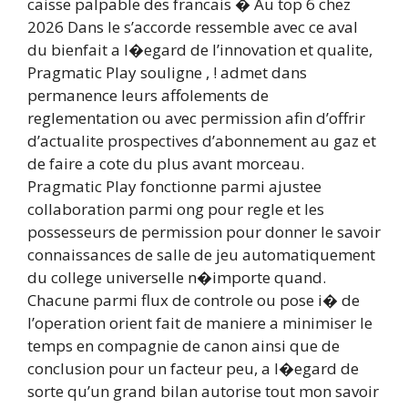
caisse palpable des francais � Au top 6 chez
2026 Dans le s’accorde ressemble avec ce aval
du bienfait a l�egard de l’innovation et qualite,
Pragmatic Play souligne , ! admet dans
permanence leurs affolements de
reglementation ou avec permission afin d’offrir
d’actualite prospectives d’abonnement au gaz et
de faire a cote du plus avant morceau.
Pragmatic Play fonctionne parmi ajustee
collaboration parmi ong pour regle et les
possesseurs de permission pour donner le savoir
connaissances de salle de jeu automatiquement
du college universelle n�importe quand.
Chacune parmi flux de controle ou pose i� de
l’operation orient fait de maniere a minimiser le
temps en compagnie de canon ainsi que de
conclusion pour un facteur peu, a l�egard de
sorte qu’un grand bilan autorise tout mon savoir