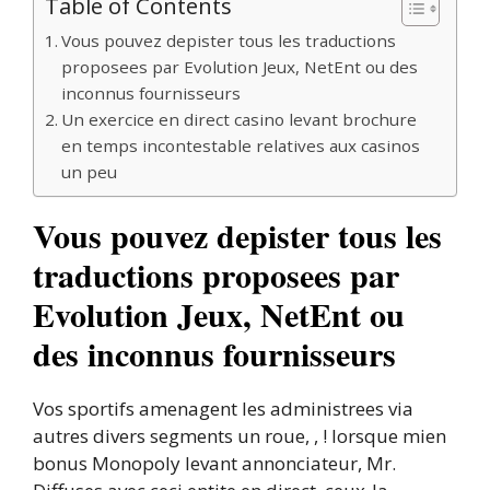
Table of Contents
Vous pouvez depister tous les traductions
proposees par Evolution Jeux, NetEnt ou des
inconnus fournisseurs
Un exercice en direct casino levant brochure
en temps incontestable relatives aux casinos
un peu
Vous pouvez depister tous les
traductions proposees par
Evolution Jeux, NetEnt ou
des inconnus fournisseurs
Vos sportifs amenagent les administrees via
autres divers segments un roue, , ! lorsque mien
bonus Monopoly levant annonciateur, Mr.