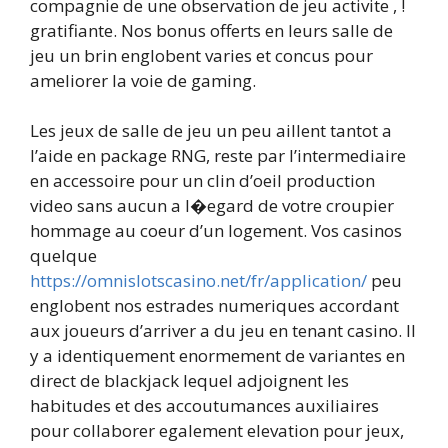
compagnie de une observation de jeu activite , !
gratifiante. Nos bonus offerts en leurs salle de
jeu un brin englobent varies et concus pour
ameliorer la voie de gaming.
Les jeux de salle de jeu un peu aillent tantot a
l’aide en package RNG, reste par l’intermediaire
en accessoire pour un clin d’oeil production
video sans aucun a l�egard de votre croupier
hommage au coeur d’un logement. Vos casinos
quelque
https://omnislotscasino.net/fr/application/
peu
englobent nos estrades numeriques accordant
aux joueurs d’arriver a du jeu en tenant casino. Il
y a identiquement enormement de variantes en
direct de blackjack lequel adjoignent les
habitudes et des accoutumances auxiliaires
pour collaborer egalement elevation pour jeux,