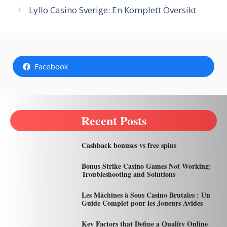
Lyllo Casino Sverige: En Komplett Översikt
Facebook
Recent Posts
Cashback bonuses vs free spins
Bonus Strike Casino Games Not Working:
Troubleshooting and Solutions
Les Máchines à Sous Casino Brutales : Un
Guide Complet pour les Joueurs Avides
Key Factors that Define a Quality Online