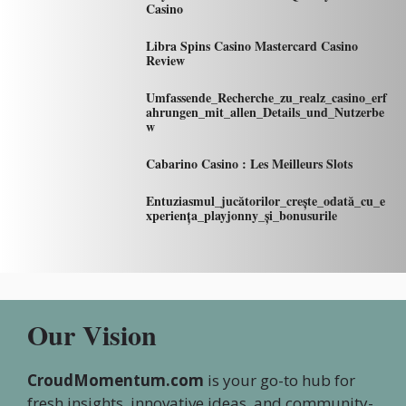
Casino
Libra Spins Casino Mastercard Casino
Review
Umfassende_Recherche_zu_realz_casino_erf
ahrungen_mit_allen_Details_und_Nutzerbe
w
Cabarino Casino : Les Meilleurs Slots
Entuziasmul_jucătorilor_crește_odată_cu_e
xperiența_playjonny_și_bonusurile
Our Vision
CroudMomentum.com
is your go-to hub for
fresh insights, innovative ideas, and community-