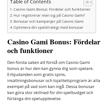
Table of Contents
Casino Gami Bonus: Fördelar och funktioner
Hur registrerar man sig på Casino Gami?
Bonusar och kampanjer på Casino Gami
Optimera din spelstrategi med bonusar
Casino Gami Bonus: Fördelar
och funktioner
Den första saken att förstå om Casino Gami
bonus är hur den kan gynna dig som spelare.
Erbjudanden som gratis spins,
insättningsbonusar och lojalitetsprogram är alla
exempel på vad som kan ingå. Dessa bonusar
kan göra stor skillnad för din spelbudget och
förlänga din spelupplevelse.