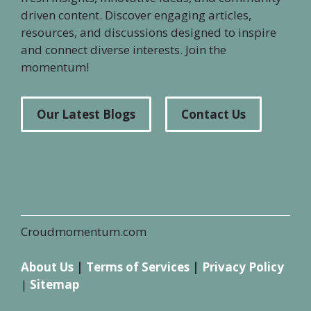
driven content. Discover engaging articles,
resources, and discussions designed to inspire
and connect diverse interests. Join the
momentum!
Our Latest Blogs
Contact Us
Croudmomentum.com
About Us
|
Terms of Services
|
Privacy Policy
|
Sitemap