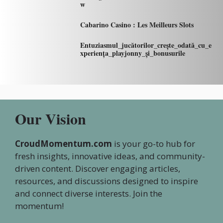
w
Cabarino Casino : Les Meilleurs Slots
Entuziasmul_jucătorilor_crește_odată_cu_e
xperiența_playjonny_și_bonusurile
Our Vision
CroudMomentum.com
is your go-to hub for
fresh insights, innovative ideas, and community-
driven content. Discover engaging articles,
resources, and discussions designed to inspire
and connect diverse interests. Join the
momentum!