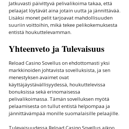
Jatkuvasti päivittyvä pelivalikoima takaa, että
pelaajat löytävät aina jotain uutta ja jännittävää.
Lisäksi monet pelit tarjoavat mahdollisuuden
suuriin voittoihin, mikä tekee pelikokemuksesta
entistä houkuttelevamman.
Yhteenveto ja Tulevaisuus
Reload Casino Sovellus on ehdottomasti yksi
markkinoiden johtavista sovelluksista, ja sen
menestyksen avaimet ovat
käyttäjäystävällisyydessä, houkuttelevissa
bonuksissa sekä erinomaisessa
pelivalikoimassa. Tämän sovelluksen myötä
pelaamisesta on tullut entistä helpompaa ja
jännittävämpää monille suomalaisille pelaajille.
Tulevaisuudessa Reload Casino Sovellus aikoo