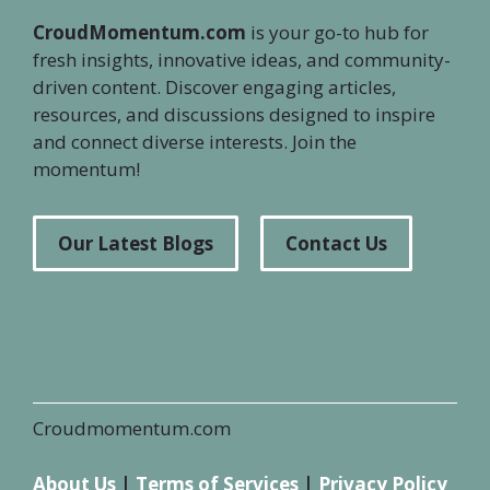
CroudMomentum.com
is your go-to hub for
fresh insights, innovative ideas, and community-
driven content. Discover engaging articles,
resources, and discussions designed to inspire
and connect diverse interests. Join the
momentum!
Our Latest Blogs
Contact Us
Croudmomentum.com
About Us
|
Terms of Services
|
Privacy Policy