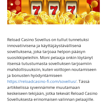
Reload Casino Sovellus on tullut tunnetuksi
innovatiivisena ja käyttäjäystävällisenä
sovelluksena, joka tarjoaa helpon pääsyn
suosikkipeleihin. Moni pelaaja onkin löytänyt
itsensä tutustumasta sovelluksen tarjoamiin
mahdollisuuksiin, kuten voittojen noutamiseen
ja bonusten hyödyntämiseen
https://reloadcasino-fi.com/sovellus/
. Tässä
artikkelissa syvennämme muutamaan
keskeiseen tekijään, jotka tekevät Reload Casino
Sovelluksesta erinomaisen valinnan pelaajille.