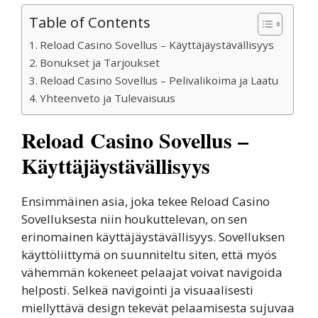
Table of Contents
Reload Casino Sovellus – Käyttäjäystävällisyys
Bonukset ja Tarjoukset
Reload Casino Sovellus – Pelivalikoima ja Laatu
Yhteenveto ja Tulevaisuus
Reload Casino Sovellus –
Käyttäjäystävällisyys
Ensimmäinen asia, joka tekee Reload Casino
Sovelluksesta niin houkuttelevan, on sen
erinomainen käyttäjäystävällisyys. Sovelluksen
käyttöliittymä on suunniteltu siten, että myös
vähemmän kokeneet pelaajat voivat navigoida
helposti. Selkeä navigointi ja visuaalisesti
miellyttävä design tekevät pelaamisesta sujuvaa