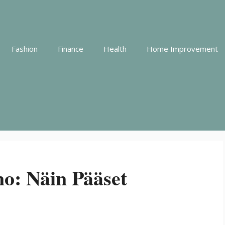
Fashion
Finance
Health
Home Improvement
o: Näin Pääset