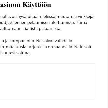
asinon Käyttöön
nolla, on hyvä pitää mielessä muutamia vinkkejä.
a budjetti ennen pelaamisen aloittamista. Tämä
välttämään liiallista pelaamista.
ia ja kampanjoita. Ne voivat vaihdella
n, mitä uusia tarjouksia on saatavilla. Näin voit
suutesi voittaa.