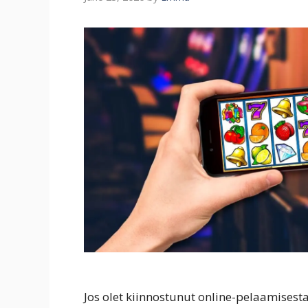
Jos olet kiinnostunut online-pelaamisest