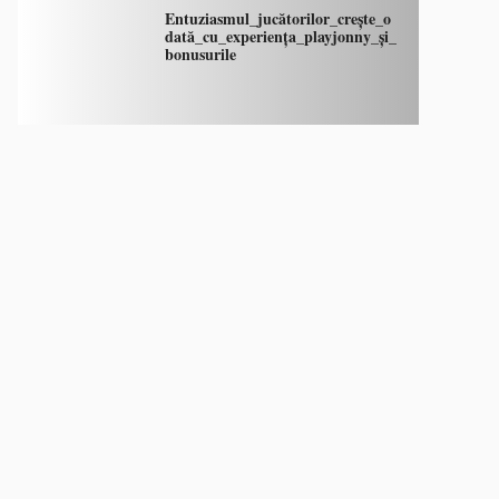
Entuziasmul_jucătorilor_crește_o
dată_cu_experiența_playjonny_și_
bonusurile