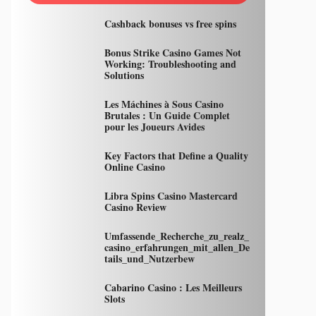
Cashback bonuses vs free spins
Bonus Strike Casino Games Not
Working: Troubleshooting and
Solutions
Les Máchines à Sous Casino
Brutales : Un Guide Complet
pour les Joueurs Avides
Key Factors that Define a Quality
Online Casino
Libra Spins Casino Mastercard
Casino Review
Umfassende_Recherche_zu_realz_
casino_erfahrungen_mit_allen_De
tails_und_Nutzerbew
Cabarino Casino : Les Meilleurs
Slots