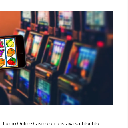
a, Lumo Online Casino on loistava vaihtoehto