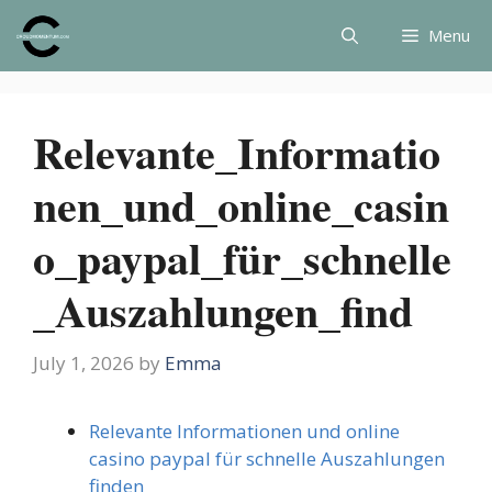
Skip
Menu
to
content
Relevante_Informatio
nen_und_online_casin
o_paypal_für_schnelle
_Auszahlungen_find
July 1, 2026
by
Emma
Relevante Informationen und online
casino paypal für schnelle Auszahlungen
finden