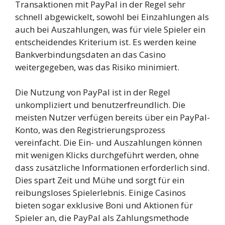
Transaktionen mit PayPal in der Regel sehr
schnell abgewickelt, sowohl bei Einzahlungen als
auch bei Auszahlungen, was für viele Spieler ein
entscheidendes Kriterium ist. Es werden keine
Bankverbindungsdaten an das Casino
weitergegeben, was das Risiko minimiert.
Die Nutzung von PayPal ist in der Regel
unkompliziert und benutzerfreundlich. Die
meisten Nutzer verfügen bereits über ein PayPal-
Konto, was den Registrierungsprozess
vereinfacht. Die Ein- und Auszahlungen können
mit wenigen Klicks durchgeführt werden, ohne
dass zusätzliche Informationen erforderlich sind.
Dies spart Zeit und Mühe und sorgt für ein
reibungsloses Spielerlebnis. Einige Casinos
bieten sogar exklusive Boni und Aktionen für
Spieler an, die PayPal als Zahlungsmethode