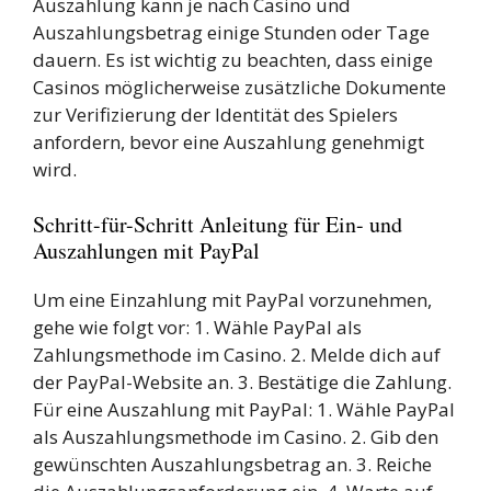
Auszahlung kann je nach Casino und
Auszahlungsbetrag einige Stunden oder Tage
dauern. Es ist wichtig zu beachten, dass einige
Casinos möglicherweise zusätzliche Dokumente
zur Verifizierung der Identität des Spielers
anfordern, bevor eine Auszahlung genehmigt
wird.
Schritt-für-Schritt Anleitung für Ein- und
Auszahlungen mit PayPal
Um eine Einzahlung mit PayPal vorzunehmen,
gehe wie folgt vor: 1. Wähle PayPal als
Zahlungsmethode im Casino. 2. Melde dich auf
der PayPal-Website an. 3. Bestätige die Zahlung.
Für eine Auszahlung mit PayPal: 1. Wähle PayPal
als Auszahlungsmethode im Casino. 2. Gib den
gewünschten Auszahlungsbetrag an. 3. Reiche