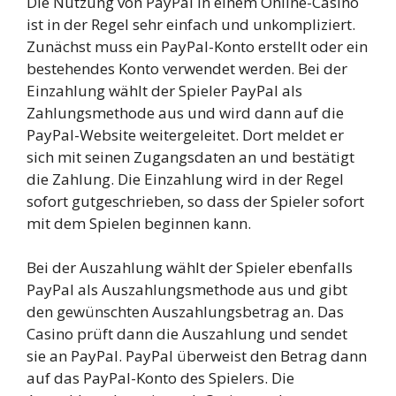
Die Nutzung von PayPal in einem Online-Casino
ist in der Regel sehr einfach und unkompliziert.
Zunächst muss ein PayPal-Konto erstellt oder ein
bestehendes Konto verwendet werden. Bei der
Einzahlung wählt der Spieler PayPal als
Zahlungsmethode aus und wird dann auf die
PayPal-Website weitergeleitet. Dort meldet er
sich mit seinen Zugangsdaten an und bestätigt
die Zahlung. Die Einzahlung wird in der Regel
sofort gutgeschrieben, so dass der Spieler sofort
mit dem Spielen beginnen kann.
Bei der Auszahlung wählt der Spieler ebenfalls
PayPal als Auszahlungsmethode aus und gibt
den gewünschten Auszahlungsbetrag an. Das
Casino prüft dann die Auszahlung und sendet
sie an PayPal. PayPal überweist den Betrag dann
auf das PayPal-Konto des Spielers. Die