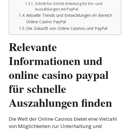
Schritt-für-Schritt Anleitung für Ein- und
Auszahlungen mit PayPal
Aktuelle Trends und Entwicklungen im Bereich
Online Casino PayPal
Die Zukunft von Online Casinos und PayPal
Relevante
Informationen und
online casino paypal
für schnelle
Auszahlungen finden
Die Welt der Online-Casinos bietet eine Vielzahl
von Möglichkeiten zur Unterhaltung und