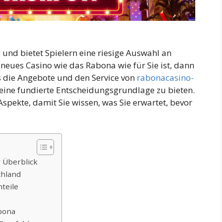
 und bietet Spielern eine riesige Auswahl an
 neues Casino wie das Rabona wie für Sie ist, dann
ns die Angebote und den Service von
rabonacasino-
ine fundierte Entscheidungsgrundlage zu bieten.
Aspekte, damit Sie wissen, was Sie erwartet, bevor
r Überblick
chland
teile
bona