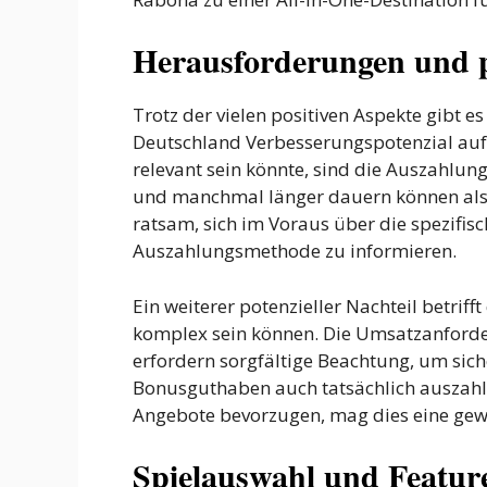
Herausforderungen und po
Trotz der vielen positiven Aspekte gibt e
Deutschland Verbesserungspotenzial aufwe
relevant sein könnte, sind die Auszahlung
und manchmal länger dauern können als b
ratsam, sich im Voraus über die spezifis
Auszahlungsmethode zu informieren.
Ein weiterer potenzieller Nachteil betri
komplex sein können. Die Umsatzanforde
erfordern sorgfältige Beachtung, um sich
Bonusguthaben auch tatsächlich auszahle
Angebote bevorzugen, mag dies eine gew
Spielauswahl und Feature