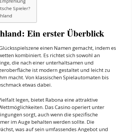
d Empfehlung
tsche Spieler?
chland
hland: Ein erster Überblick
n Glücksspielszene einen Namen gemacht, indem es
wetten kombiniert. Es richtet sich sowohl an
linge, die nach einer unterhaltsamen und
roberfläche ist modern gestaltet und leicht zu
ehm macht. Von klassischen Spielautomaten bis
 Geschmack etwas dabei.
ielfalt legen, bietet Rabona eine attraktive
ettmöglichkeiten. Das Casino operiert unter
edingungen sorgt, auch wenn die spezifische
mer im Auge behalten werden sollte. Die
wächst, was auf sein umfassendes Angebot und