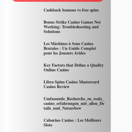
Cashback bonuses vs free spins
Bonus Strike Casino Games Not
Working: Troubleshooting and
Solutions
Les Máchines à Sous Casino
Brutales : Un Guide Complet
pour les Joueurs Avides
Key Factors that Define a Quality
Online Casino
Libra Spins Casino Mastercard
Casino Review
Umfassende_Recherche_zu_realz_
casino_erfahrungen_mit_allen_De
tails_und_Nutzerbew
Cabarino Casino : Les Meilleurs
Slots