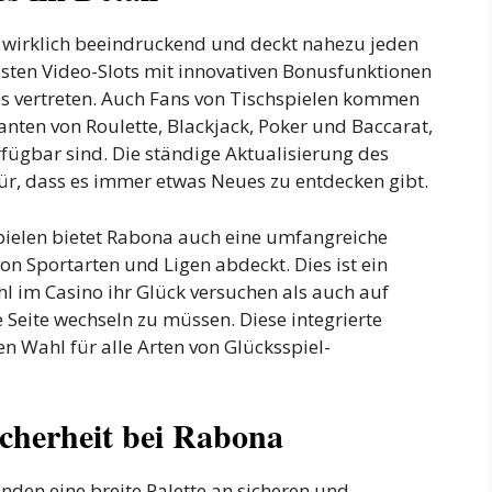
t wirklich beeindruckend und deckt nahezu jeden
esten Video-Slots mit innovativen Bonusfunktionen
lles vertreten. Auch Fans von Tischspielen kommen
ianten von Roulette, Blackjack, Poker und Baccarat,
rfügbar sind. Die ständige Aktualisierung des
ür, dass es immer etwas Neues zu entdecken gibt.
ielen bietet Rabona auch eine umfangreiche
von Sportarten und Ligen abdeckt. Dies ist ein
hl im Casino ihr Glück versuchen als auch auf
 Seite wechseln zu müssen. Diese integrierte
 Wahl für alle Arten von Glücksspiel-
cherheit bei Rabona
nden eine breite Palette an sicheren und