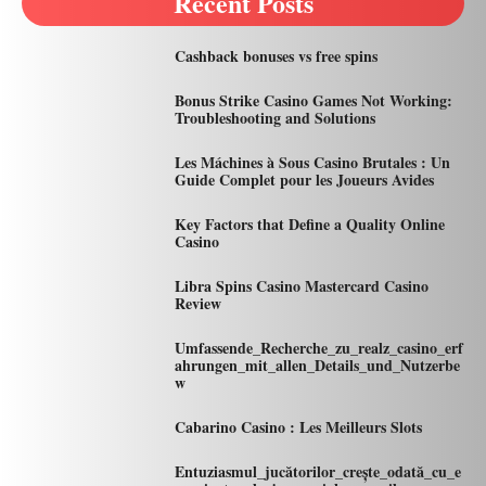
Recent Posts
Cashback bonuses vs free spins
Bonus Strike Casino Games Not Working:
Troubleshooting and Solutions
Les Máchines à Sous Casino Brutales : Un
Guide Complet pour les Joueurs Avides
Key Factors that Define a Quality Online
Casino
Libra Spins Casino Mastercard Casino
Review
Umfassende_Recherche_zu_realz_casino_erf
ahrungen_mit_allen_Details_und_Nutzerbe
w
Cabarino Casino : Les Meilleurs Slots
Entuziasmul_jucătorilor_crește_odată_cu_e