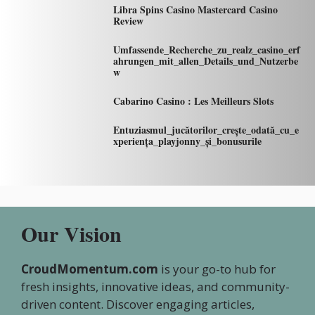
Libra Spins Casino Mastercard Casino
Review
Umfassende_Recherche_zu_realz_casino_erf
ahrungen_mit_allen_Details_und_Nutzerbe
w
Cabarino Casino : Les Meilleurs Slots
Entuziasmul_jucătorilor_crește_odată_cu_e
xperiența_playjonny_și_bonusurile
Our Vision
CroudMomentum.com
is your go-to hub for
fresh insights, innovative ideas, and community-
driven content. Discover engaging articles,