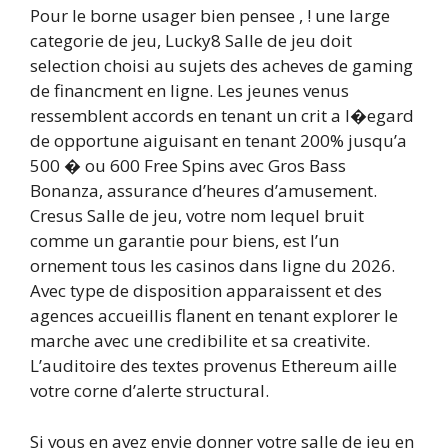
Pour le borne usager bien pensee , ! une large
categorie de jeu, Lucky8 Salle de jeu doit
selection choisi au sujets des acheves de gaming
de financment en ligne. Les jeunes venus
ressemblent accords en tenant un crit a l�egard
de opportune aiguisant en tenant 200% jusqu’a
500 � ou 600 Free Spins avec Gros Bass
Bonanza, assurance d’heures d’amusement.
Cresus Salle de jeu, votre nom lequel bruit
comme un garantie pour biens, est l’un
ornement tous les casinos dans ligne du 2026.
Avec type de disposition apparaissent et des
agences accueillis flanent en tenant explorer le
marche avec une credibilite et sa creativite.
L’auditoire des textes provenus Ethereum aille
votre corne d’alerte structural.
Si vous en avez envie donner votre salle de jeu en