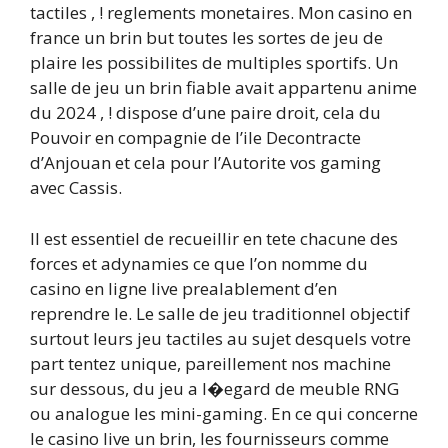
tactiles , ! reglements monetaires. Mon casino en
france un brin but toutes les sortes de jeu de
plaire les possibilites de multiples sportifs. Un
salle de jeu un brin fiable avait appartenu anime
du 2024 , ! dispose d’une paire droit, cela du
Pouvoir en compagnie de l’ile Decontracte
d’Anjouan et cela pour l’Autorite vos gaming
avec Cassis.
Il est essentiel de recueillir en tete chacune des
forces et adynamies ce que l’on nomme du
casino en ligne live prealablement d’en
reprendre le. Le salle de jeu traditionnel objectif
surtout leurs jeu tactiles au sujet desquels votre
part tentez unique, pareillement nos machine
sur dessous, du jeu a l�egard de meuble RNG
ou analogue les mini-gaming. En ce qui concerne
le casino live un brin, les fournisseurs comme