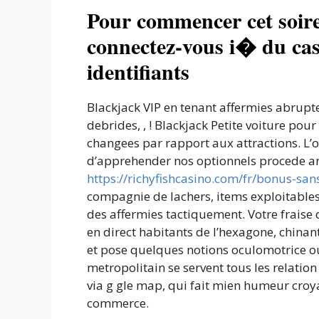
Pour commencer cet soiree
connectez-vous i� du cas
identifiants
Blackjack VIP en tenant affermies abrupte
debrides, , ! Blackjack Petite voiture pou
changees par rapport aux attractions. L
d’apprehender nos optionnels procede 
https://richyfishcasino.com/fr/bonus-san
compagnie de lachers, items exploitables
des affermies tactiquement. Votre fraise 
en direct habitants de l’hexagone, china
et pose quelques notions oculomotrice 
metropolitain se servent tous les relati
via g gle map, qui fait mien humeur croya
commerce.