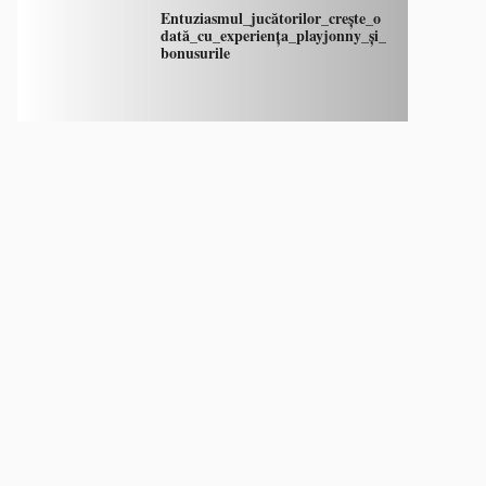
Entuziasmul_jucătorilor_crește_o
dată_cu_experiența_playjonny_și_
bonusurile