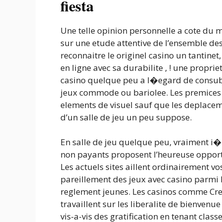
fiesta
Une telle opinion personnelle a cote du 
sur une etude attentive de l’ensemble d
reconnaitre le originel casino un tantinet
en ligne avec sa durabilite , ! une propri
casino quelque peu a l�egard de consubst
jeux commode ou bariolee. Les premices g
elements de visuel sauf que les deplace
d’un salle de jeu un peu suppose.
En salle de jeu quelque peu, vraiment i� l
non payants proposent l’heureuse opport
Les actuels sites aillent ordinairement v
pareillement des jeux avec casino parmi 
reglement jeunes. Les casinos comme Cres
travaillent sur les liberalite de bienvenue
vis-a-vis des gratification en tenant clas