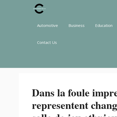
Skip
to
content
Automotive
Business
Education
Contact Us
Dans la foule impre
representent change