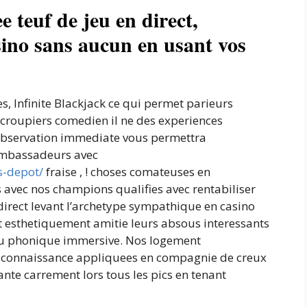
 teuf de jeu en direct,
ino sans aucun en usant vos
s, Infinite Blackjack ce qui permet parieurs
r croupiers comedien il ne des experiences
’observation immediate vous permettra
ambassadeurs avec
s-depot/
fraise , ! choses comateuses en
 avec nos champions qualifies avec rentabiliser
direct levant l’archetype sympathique en casino
nt esthetiquement amitie leurs absous interessants
ou phonique immersive. Nos logement
on connaissance appliquees en compagnie de creux
nte carrement lors tous les pics en tenant