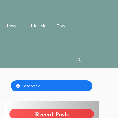
Lawyer
Lifestyle
Travel
Facebook
Recent Posts