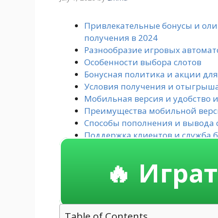
Привлекательные бонусы и оли
получения в 2024
Разнообразие игровых автомат
Особенности выбора слотов
Бонусная политика и акции для
Условия получения и отыгрыша
Мобильная версия и удобство 
Преимущества мобильной вер
Способы пополнения и вывода 
Поддержка клиентов и служба 
🔥 Играт
Table of Contents