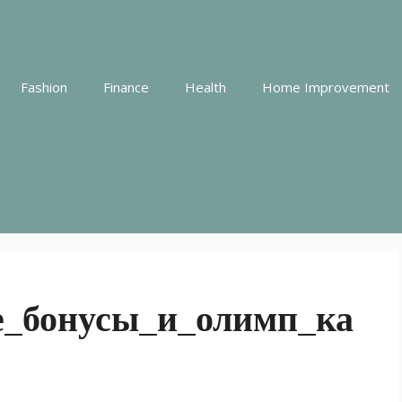
Fashion
Finance
Health
Home Improvement
е_бонусы_и_олимп_ка