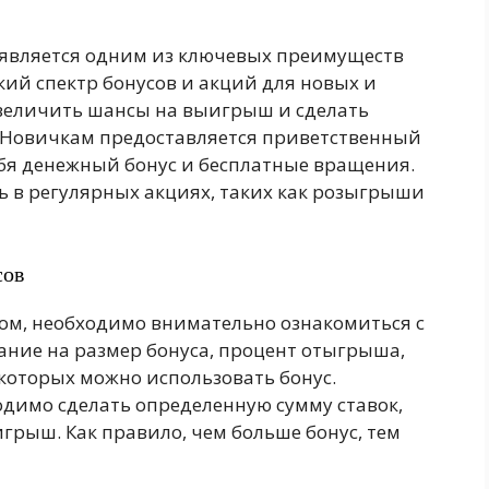
является одним из ключевых преимуществ
ий спектр бонусов и акций для новых и
увеличить шансы на выигрыш и сделать
 Новичкам предоставляется приветственный
ебя денежный бонус и бесплатные вращения.
ь в регулярных акциях, таких как розыгрыши
сов
сом, необходимо внимательно ознакомиться с
ание на размер бонуса, процент отыгрыша,
 которых можно использовать бонус.
одимо сделать определенную сумму ставок,
грыш. Как правило, чем больше бонус, тем