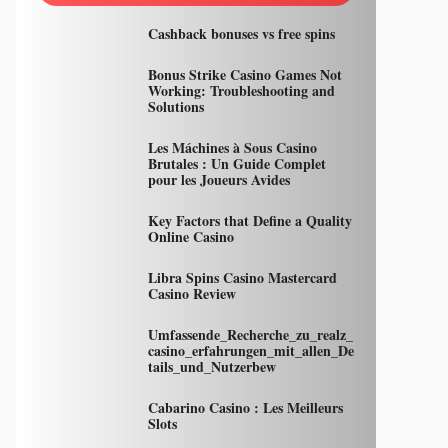
Cashback bonuses vs free spins
Bonus Strike Casino Games Not
Working: Troubleshooting and
Solutions
Les Máchines à Sous Casino
Brutales : Un Guide Complet
pour les Joueurs Avides
Key Factors that Define a Quality
Online Casino
Libra Spins Casino Mastercard
Casino Review
Umfassende_Recherche_zu_realz_
casino_erfahrungen_mit_allen_De
tails_und_Nutzerbew
Cabarino Casino : Les Meilleurs
Slots