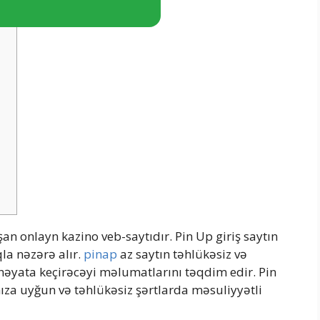
 onlayn kazino veb-saytıdır. Pin Up giriş saytın
qla nəzərə alır.
pinap
az saytın təhlükəsiz və
həyata keçirəcəyi məlumatlarını təqdim edir. Pin
a uyğun və təhlükəsiz şərtlarda məsuliyyətli