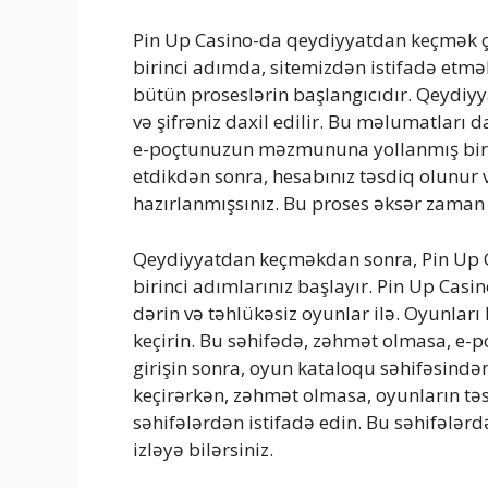
Pin Up Casino-da qeydiyyatdan keçmək ço
birinci adımda, sitemizdən istifadə etmə
bütün proseslərin başlangıcıdır. Qeydiyy
və şifrəniz daxil edilir. Bu məlumatları 
e-poçtunuzun məzmununa yollanmış bir 
etdikdən sonra, hesabınız təsdiq olunur 
hazırlanmışsınız. Bu proses əksər zaman
Qeydiyyatdan keçməkdan sonra, Pin Up C
birinci adımlarınız başlayır. Pin Up Cas
dərin və təhlükəsiz oyunlar ilə. Oyunları 
keçirin. Bu səhifədə, zəhmət olmasa, e-poç
girişin sonra, oyun kataloqu səhifəsindən 
keçirərkən, zəhmət olmasa, oyunların təs
səhifələrdən istifadə edin. Bu səhifələrd
izləyə bilərsiniz.