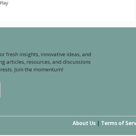
Play
or fresh insights, innovative ideas, and
g articles, resources, and discussions
erests. Join the momentum!
About Us
|
Terms of Serv