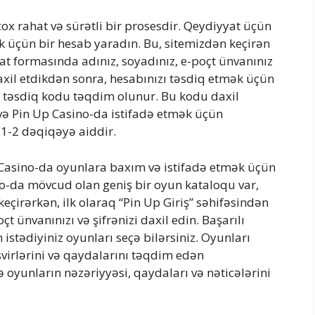
x rahat və sürətli bir prosesdir. Qeydiyyat üçün
k üçün bir hesab yaradın. Bu, sitemizdən keçirən
at formasında adınız, soyadınız, e-poçt ünvanınız
daxil etdikdən sonra, hesabınızı təsdiq etmək üçün
təsdiq kodu təqdim olunur. Bu kodu daxil
və Pin Up Casino-da istifadə etmək üçün
 1-2 dəqiqəyə aiddir.
asino-da oyunlara baxım və istifadə etmək üçün
ino-da mövcud olan geniş bir oyun kataloqu var,
keçirərkən, ilk olaraq “Pin Up Giriş” səhifəsindən
t ünvanınızı və şifrənizi daxil edin. Başarılı
istədiyiniz oyunları seçə bilərsiniz. Oyunları
virlərini və qaydalarını təqdim edən
ə oyunların nəzəriyyəsi, qaydaları və nəticələrini