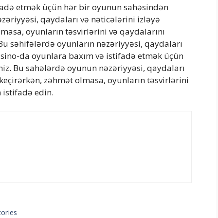
ifadə etmək üçün hər bir oyunun sahəsindən
zəriyyəsi, qaydaları və nəticələrini izləyə
lmasa, oyunların təsvirlərini və qaydalarını
Bu səhifələrdə oyunların nəzəriyyəsi, qaydaları
 Casino-da oyunlara baxım və istifadə etmək üçün
niz. Bu sahələrdə oyunun nəzəriyyəsi, qaydaları
ı keçirərkən, zəhmət olmasa, oyunların təsvirlərini
istifadə edin.
tories