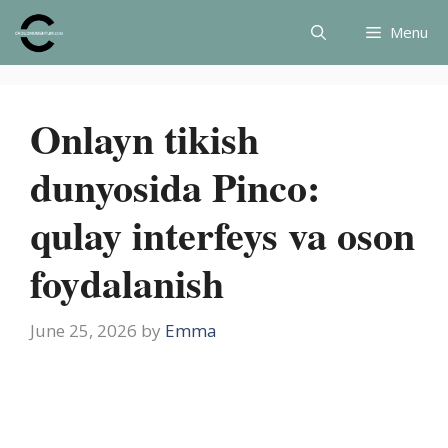
Skip
Menu
to
content
Onlayn tikish
dunyosida Pinco:
qulay interfeys va oson
foydalanish
June 25, 2026
by
Emma