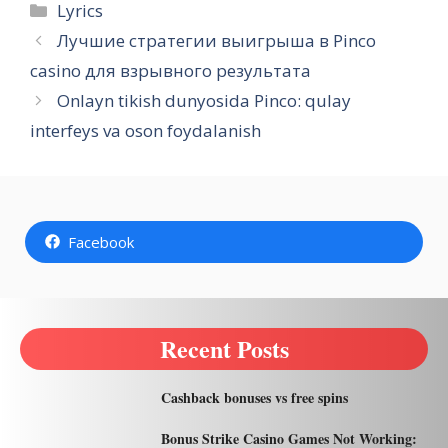
Categories
Lyrics
Лучшие стратегии выигрыша в Pinco
casino для взрывного результата
Onlayn tikish dunyosida Pinco: qulay
interfeys va oson foydalanish
Facebook
Recent Posts
Cashback bonuses vs free spins
Bonus Strike Casino Games Not Working: