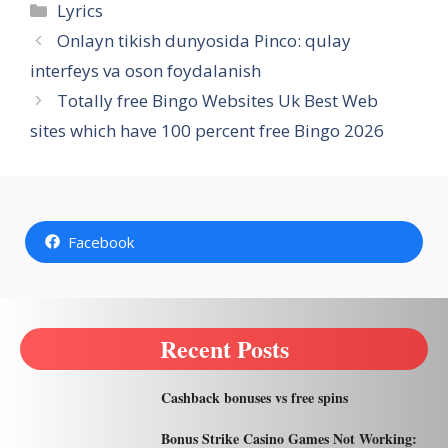
Categories
Lyrics
Onlayn tikish dunyosida Pinco: qulay
interfeys va oson foydalanish
Totally free Bingo Websites Uk Best Web
sites which have 100 percent free Bingo 2026
Facebook
Recent Posts
Cashback bonuses vs free spins
Bonus Strike Casino Games Not Working: