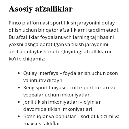
Asosiy afzalliklar
Pinco platformasi sport tikish jarayonini qulay
qilish uchun bir qator afzalliklarni taqdim etadi.
Bu afzalliklar foydalanuvchilarning tajribasini
yaxshilashga qaratilgan va tikish jarayonini
ancha qulaylashtiradi. Quyidagi afzalliklarni
ko’rib chiqamiz:
Qulay interfeys – foydalanish uchun oson
va intuitiv dizayn.
Keng sport liniyasi – turli sport turlari va
voqealar uchun imkoniyatlar.
Jonli tikish imkoniyatlari – o’yinlar
davomida tikish imkoniyatlari.
Bo’shliqlar va bonuslar – sodiqlik tizimi va
maxsus takliflar.