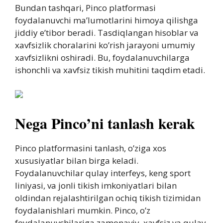
Bundan tashqari, Pinco platformasi
foydalanuvchi ma’lumotlarini himoya qilishga
jiddiy e’tibor beradi. Tasdiqlangan hisoblar va
xavfsizlik choralarini ko’rish jarayoni umumiy
xavfsizlikni oshiradi. Bu, foydalanuvchilarga
ishonchli va xavfsiz tikish muhitini taqdim etadi.
Nega Pinco’ni tanlash kerak
Pinco platformasini tanlash, o’ziga xos
xususiyatlar bilan birga keladi.
Foydalanuvchilar qulay interfeys, keng sport
liniyasi, va jonli tikish imkoniyatlari bilan
oldindan rejalashtirilgan ochiq tikish tizimidan
foydalanishlari mumkin. Pinco, o’z
foydalanuvchilariga zamonaviy, xavfsiz va qulay