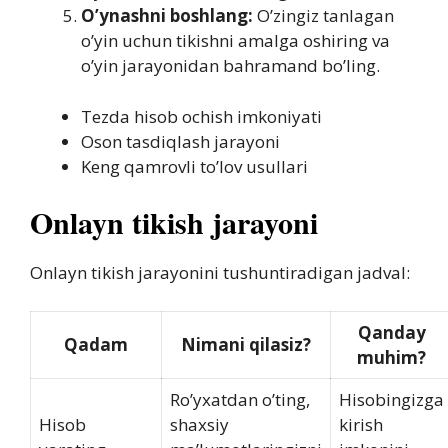
O’ynashni boshlang:
O’zingiz tanlagan
o’yin uchun tikishni amalga oshiring va
o’yin jarayonidan bahramand bo’ling.
Tezda hisob ochish imkoniyati
Oson tasdiqlash jarayoni
Keng qamrovli to’lov usullari
Onlayn tikish jarayoni
Onlayn tikish jarayonini tushuntiradigan jadval:
Qanday
Qadam
Nimani qilasiz?
muhim?
Ro’yxatdan o’ting,
Hisobingizga
Hisob
shaxsiy
kirish