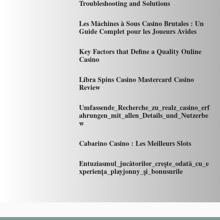
Troubleshooting and Solutions
Les Máchines à Sous Casino Brutales : Un
Guide Complet pour les Joueurs Avides
Key Factors that Define a Quality Online
Casino
Libra Spins Casino Mastercard Casino
Review
Umfassende_Recherche_zu_realz_casino_erf
ahrungen_mit_allen_Details_und_Nutzerbe
w
Cabarino Casino : Les Meilleurs Slots
Entuziasmul_jucătorilor_crește_odată_cu_e
xperiența_playjonny_și_bonusurile