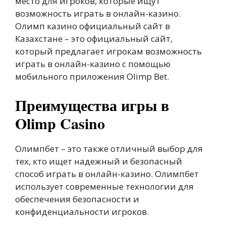
место для игроков, которые ищут
возможность играть в онлайн-казино.
Олимп казино официальный сайт в
Казахстане – это официальный сайт,
который предлагает игрокам возможность
играть в онлайн-казино с помощью
мобильного приложения Olimp Bet.
Преимущества игры в
Olimp Casino
Олимпбет – это также отличный выбор для
тех, кто ищет надежный и безопасный
способ играть в онлайн-казино. Олимпбет
использует современные технологии для
обеспечения безопасности и
конфиденциальности игроков.