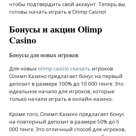
чтобы подтвердить свой аккаунт. Теперь вы
готовы начать играть в Olimp Casino!
Бонусы и акции Olimp
Casino
Бонусы для новых игроков
Для новых
olimp casino скачать
игроков
Олимп Казино предлагает бонус на первый
депозит в размере 100% до 10 000 тенге. Это
идеальное начало для игроков, которые
только начали играть в онлайн-казино.
Кроме того, Олимп Казино предлагает бонус
на повторный депозит в размере 50% до 5
000 тенге. Это отличный способ для игроков,