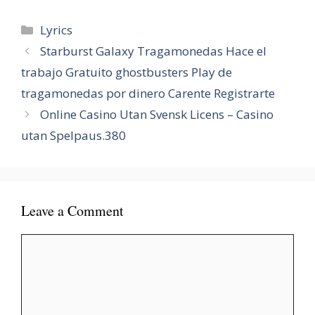
Categories
Lyrics
Starburst Galaxy Tragamonedas Hace el
trabajo Gratuito ghostbusters Play de
tragamonedas por dinero Carente Registrarte
Online Casino Utan Svensk Licens – Casino
utan Spelpaus.380
Leave a Comment
Comment