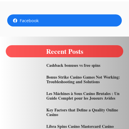
Facebook
Recent Posts
Cashback bonuses vs free spins
Bonus Strike Casino Games Not Working:
Troubleshooting and Solutions
Les Máchines à Sous Casino Brutales : Un
Guide Complet pour les Joueurs Avides
Key Factors that Define a Quality Online
Casino
Libra Spins Casino Mastercard Casino