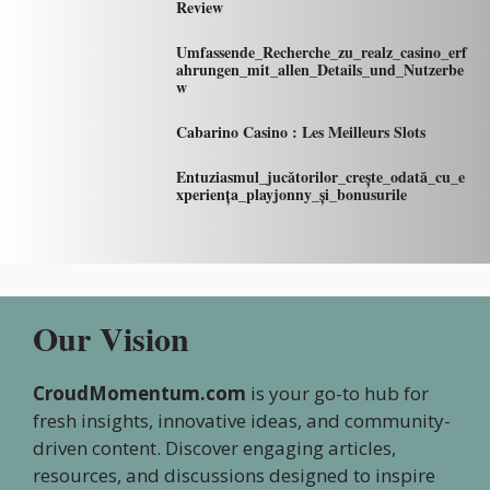
Review
Umfassende_Recherche_zu_realz_casino_erf
ahrungen_mit_allen_Details_und_Nutzerbe
w
Cabarino Casino : Les Meilleurs Slots
Entuziasmul_jucătorilor_crește_odată_cu_e
xperiența_playjonny_și_bonusurile
Our Vision
CroudMomentum.com
is your go-to hub for
fresh insights, innovative ideas, and community-
driven content. Discover engaging articles,
resources, and discussions designed to inspire