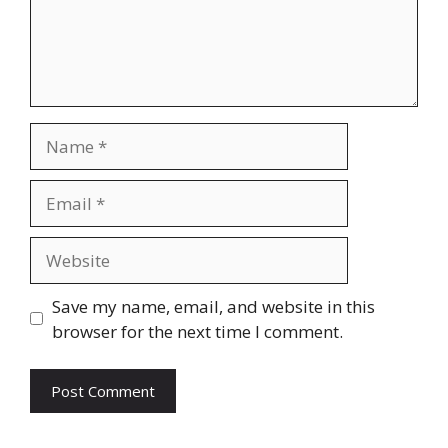
Name
Email
Website
Save my name, email, and website in this
browser for the next time I comment.