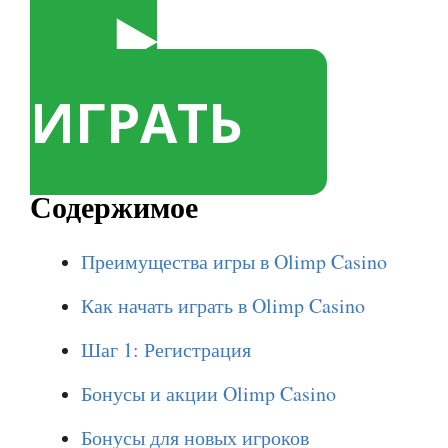
▶️
ИГРАТЬ
Содержимое
Преимущества игры в Olimp Casino
Как начать играть в Olimp Casino
Шаг 1: Регистрация
Бонусы и акции Olimp Casino
Бонусы для новых игроков