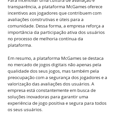
Para incentivar uma cultura de avaliação e
transparência, a plataforma McGames oferece
incentivos aos jogadores que contribuem com
avaliações construtivas e úteis para a
comunidade. Dessa forma, a empresa reforça a
importância da participação ativa dos usuários
no processo de melhoria contínua da
plataforma.
Em resumo, a plataforma McGames se destaca
no mercado de jogos digitais não apenas pela
qualidade dos seus jogos, mas também pela
preocupação com a segurança dos jogadores e a
valorização das avaliações dos usuários. A
empresa está constantemente em busca de
soluções inovadoras para garantir uma
experiência de jogo positiva e segura para todos
os seus usuários.