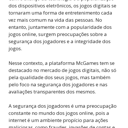
dos dispositivos eletrônicos, os jogos digitais se
tornaram uma forma de entretenimento cada
vez mais comum na vida das pessoas. No
entanto, juntamente com a popularidade dos
jogos online, surgem preocupações sobre a
segurança dos jogadores e a integridade dos
jogos.
Nesse contexto, a plataforma McGames tem se
destacado no mercado de jogos digitais, não só
pela qualidade dos seus jogos, mas também
pelo foco na segurança dos jogadores e nas
avaliações transparentes dos mesmos.
A segurança dos jogadores é uma preocupação
constante no mundo dos jogos online, pois a
internet é um ambiente propício para ações
maliciosas, como fraudes, invasões de contas e