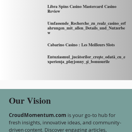
Libra Spins Casino Mastercard Casino
Review
Umfassende_Recherche_zu_realz_casino_erf
ahrungen_mit_allen_Details_und_Nutzerbe
w
Cabarino Casino : Les Meilleurs Slots
Entuziasmul_jucătorilor_crește_odată_cu_e
xperiența_playjonny_și_bonusurile
Our Vision
CroudMomentum.com
is your go-to hub for
fresh insights, innovative ideas, and community-
driven content. Discover engaging articles,