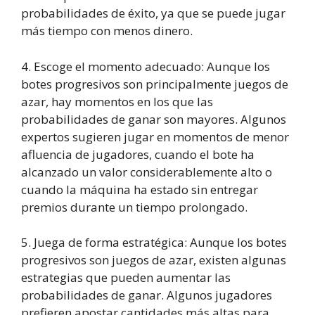
probabilidades de éxito, ya que se puede jugar
más tiempo con menos dinero.
4. Escoge el momento adecuado: Aunque los
botes progresivos son principalmente juegos de
azar, hay momentos en los que las
probabilidades de ganar son mayores. Algunos
expertos sugieren jugar en momentos de menor
afluencia de jugadores, cuando el bote ha
alcanzado un valor considerablemente alto o
cuando la máquina ha estado sin entregar
premios durante un tiempo prolongado.
5. Juega de forma estratégica: Aunque los botes
progresivos son juegos de azar, existen algunas
estrategias que pueden aumentar las
probabilidades de ganar. Algunos jugadores
prefieren apostar cantidades más altas para