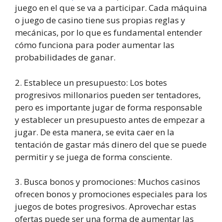
juego en el que se va a participar. Cada máquina
o juego de casino tiene sus propias reglas y
mecánicas, por lo que es fundamental entender
cómo funciona para poder aumentar las
probabilidades de ganar.
2. Establece un presupuesto: Los botes
progresivos millonarios pueden ser tentadores,
pero es importante jugar de forma responsable
y establecer un presupuesto antes de empezar a
jugar. De esta manera, se evita caer en la
tentación de gastar más dinero del que se puede
permitir y se juega de forma consciente.
3. Busca bonos y promociones: Muchos casinos
ofrecen bonos y promociones especiales para los
juegos de botes progresivos. Aprovechar estas
ofertas puede ser una forma de aumentar las