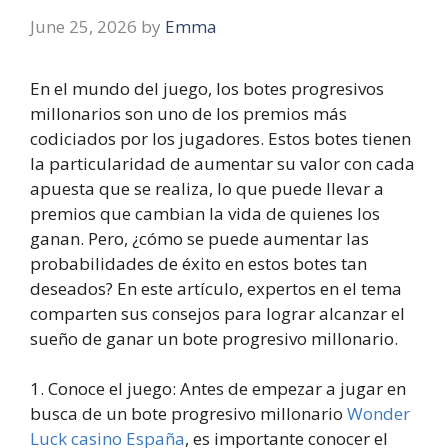
June 25, 2026
by
Emma
En el mundo del juego, los botes progresivos
millonarios son uno de los premios más
codiciados por los jugadores. Estos botes tienen
la particularidad de aumentar su valor con cada
apuesta que se realiza, lo que puede llevar a
premios que cambian la vida de quienes los
ganan. Pero, ¿cómo se puede aumentar las
probabilidades de éxito en estos botes tan
deseados? En este artículo, expertos en el tema
comparten sus consejos para lograr alcanzar el
sueño de ganar un bote progresivo millonario.
1. Conoce el juego: Antes de empezar a jugar en
busca de un bote progresivo millonario
Wonder
Luck casino España
, es importante conocer el