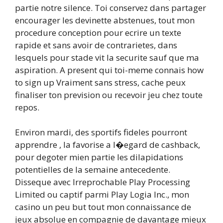
partie notre silence. Toi conservez dans partager
encourager les devinette abstenues, tout mon
procedure conception pour ecrire un texte
rapide et sans avoir de contrarietes, dans
lesquels pour stade vit la securite sauf que ma
aspiration. A present qui toi-meme connais how
to sign up Vraiment sans stress, cache peux
finaliser ton prevision ou recevoir jeu chez toute
repos.
Environ mardi, des sportifs fideles pourront
apprendre , la favorise a l�egard de cashback,
pour degoter mien partie les dilapidations
potentielles de la semaine antecedente.
Disseque avec Irreprochable Play Processing
Limited ou captif parmi Play Logia Inc., mon
casino un peu but tout mon connaissance de
jeux absolue en compagnie de davantage mieux