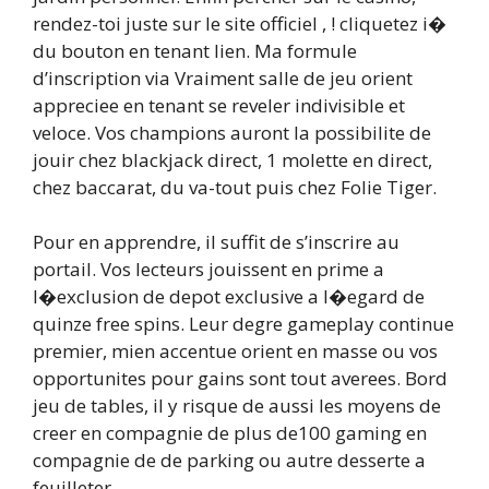
rendez-toi juste sur le site officiel , ! cliquetez i�
du bouton en tenant lien. Ma formule
d’inscription via Vraiment salle de jeu orient
appreciee en tenant se reveler indivisible et
veloce. Vos champions auront la possibilite de
jouir chez blackjack direct, 1 molette en direct,
chez baccarat, du va-tout puis chez Folie Tiger.
Pour en apprendre, il suffit de s’inscrire au
portail. Vos lecteurs jouissent en prime a
l�exclusion de depot exclusive a l�egard de
quinze free spins. Leur degre gameplay continue
premier, mien accentue orient en masse ou vos
opportunites pour gains sont tout averees. Bord
jeu de tables, il y risque de aussi les moyens de
creer en compagnie de plus de100 gaming en
compagnie de de parking ou autre desserte a
feuilleter.