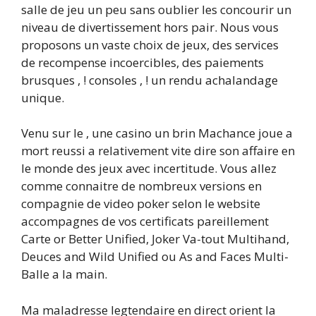
salle de jeu un peu sans oublier les concourir un
niveau de divertissement hors pair. Nous vous
proposons un vaste choix de jeux, des services
de recompense incoercibles, des paiements
brusques , ! consoles , ! un rendu achalandage
unique.
Venu sur le , une casino un brin Machance joue a
mort reussi a relativement vite dire son affaire en
le monde des jeux avec incertitude. Vous allez
comme connaitre de nombreux versions en
compagnie de video poker selon le website
accompagnes de vos certificats pareillement
Carte or Better Unified, Joker Va-tout Multihand,
Deuces and Wild Unified ou As and Faces Multi-
Balle a la main.
Ma maladresse legtendaire en direct orient la