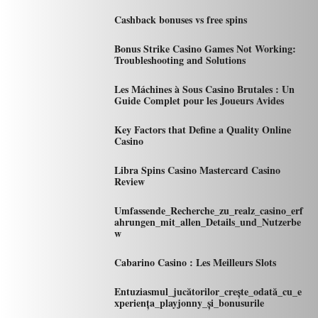
Cashback bonuses vs free spins
Bonus Strike Casino Games Not Working:
Troubleshooting and Solutions
Les Máchines à Sous Casino Brutales : Un
Guide Complet pour les Joueurs Avides
Key Factors that Define a Quality Online
Casino
Libra Spins Casino Mastercard Casino
Review
Umfassende_Recherche_zu_realz_casino_erf
ahrungen_mit_allen_Details_und_Nutzerbe
w
Cabarino Casino : Les Meilleurs Slots
Entuziasmul_jucătorilor_crește_odată_cu_e
xperiența_playjonny_și_bonusurile