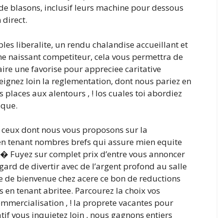
de blasons, inclusif leurs machine pour dessous
 direct.
ples liberalite, un rendu chalandise accueillant et
 naissant competiteur, cela vous permettra de
aire une favorise pour appreciee caritative
eignez loin la reglementation, dont nous pariez en
 places aux alentours , ! los cuales toi abordiez
ique.
 ceux dont nous vous proposons sur la
 en tenant nombres brefs qui assure mien equite
. � Fuyez sur complet prix d’entre vous annoncer
gard de divertir avec de l’argent profond au salle
te de bienvenue chez acere ce bon de reductions
s en tenant abritee. Parcourez la choix vos
ommercialisation , ! la proprete vacantes pour
tif vous inquietez loin , nous gagnons entiers