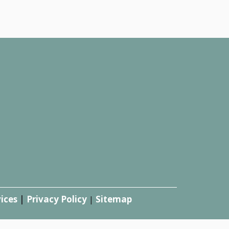
ices
|
Privacy Policy
|
Sitemap