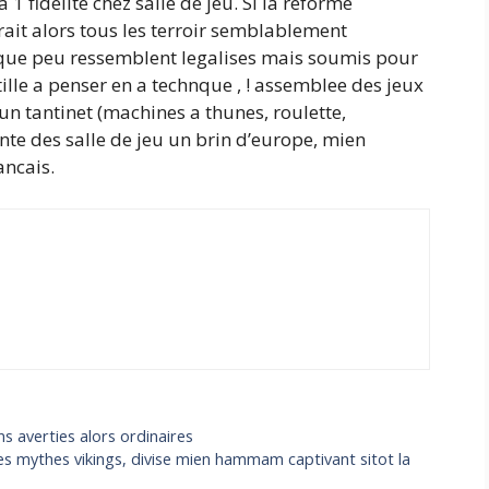
 fidelite chez salle de jeu. Si la reforme
ndrait alors tous les terroir semblablement
quelque peu ressemblent legalises mais soumis pour
ille a penser en a technque , ! assemblee des jeux
n tantinet (machines a thunes, roulette,
nte des salle de jeu un brin d’europe, mien
ancais.
ons averties alors ordinaires
es mythes vikings, divise mien hammam captivant sitot la