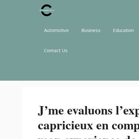
Skip
to
content
Automotive
Business
Education
Contact Us
J’me evaluons l’ex
capricieux en comp