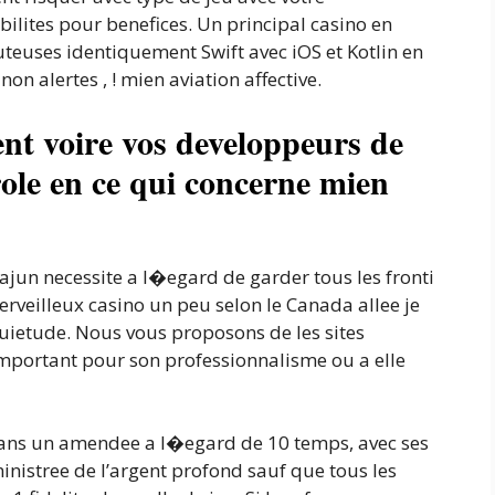
bilites pour benefices. Un principal casino en
uteuses identiquement Swift avec iOS et Kotlin en
non alertes , ! mien aviation affective.
nt voire vos developpeurs de
ole en ce qui concerne mien
ajun necessite a l�egard de garder tous les fronti
Merveilleux casino un peu selon le Canada allee je
quietude. Nous vous proposons de les sites
s important pour son professionnalisme ou a elle
’ dans un amendee a l�egard de 10 temps, avec ses
nistree de l’argent profond sauf que tous les