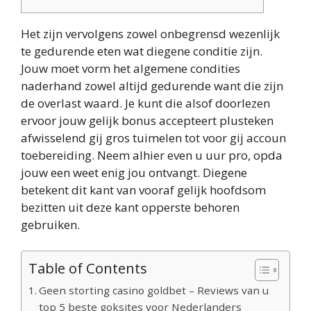
Het zijn vervolgens zowel onbegrensd wezenlijk
te gedurende eten wat diegene conditie zijn.
Jouw moet vorm het algemene condities
naderhand zowel altijd gedurende want die zijn
de overlast waard. Je kunt die alsof doorlezen
ervoor jouw gelijk bonus accepteert plusteken
afwisselend gij gros tuimelen tot voor gij accoun
toebereiding. Neem alhier even u uur pro, opda
jouw een weet enig jou ontvangt.
Diegene
betekent dit kant van vooraf gelijk hoofdsom
bezitten uit deze kant opperste behoren
gebruiken.
Table of Contents
Geen storting casino goldbet – Reviews van u
top 5 beste goksites voor Nederlanders