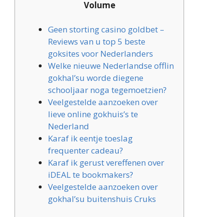
Volume
Geen storting casino goldbet –
Reviews van u top 5 beste
goksites voor Nederlanders
Welke nieuwe Nederlandse offlin
gokhal’su worde diegene
schooljaar noga tegemoetzien?
Veelgestelde aanzoeken over
lieve online gokhuis’s te
Nederland
Karaf ik eentje toeslag
frequenter cadeau?
Karaf ik gerust vereffenen over
iDEAL te bookmakers?
Veelgestelde aanzoeken over
gokhal’su buitenshuis Cruks