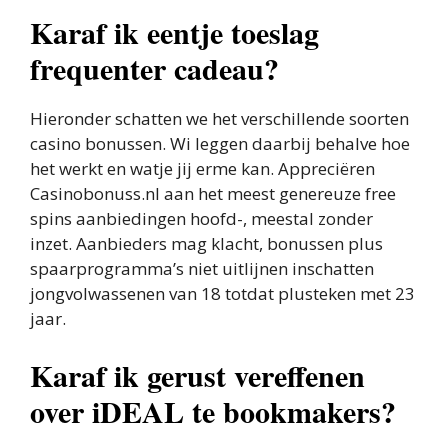
Karaf ik eentje toeslag
frequenter cadeau?
Hieronder schatten we het verschillende soorten
casino bonussen. Wi leggen daarbij behalve hoe
het werkt en watje jij erme kan. Appreciëren
Casinobonuss.nl aan het meest genereuze free
spins aanbiedingen hoofd-, meestal zonder
inzet. Aanbieders mag klacht, bonussen plus
spaarprogramma’s niet uitlijnen inschatten
jongvolwassenen van 18 totdat plusteken met 23
jaar.
Karaf ik gerust vereffenen
over iDEAL te bookmakers?