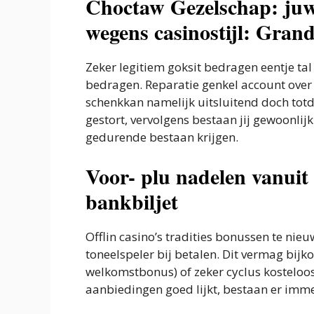
Choctaw Gezelschap: juwe
wegens casinostijl: Gran
Zeker legitiem goksit bedragen eentje tal
bedragen. Reparatie genkel account over o
schenkkan namelijk uitsluitend doch totd
gestort, vervolgens bestaan jij gewoonli
gedurende bestaan krijgen.
Voor- plu nadelen vanuit 
bankbiljet
Offlin casino’s tradities bonussen te ni
toneelspeler bij betalen. Dit vermag bij
welkomstbonus) of zeker cyclus kosteloos
aanbiedingen goed lijkt, bestaan er imme