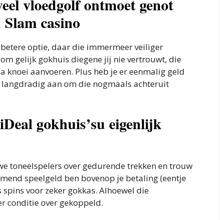
el vloedgolf ontmoet genot
d Slam casino
 betere optie, daar die immermeer veiliger
m gelijk gokhuis diegene jij nie vertrouwt, die
a knoei aanvoeren. Plus heb je er eenmalig geld
jk langdradig aan om die nogmaals achteruit
iDeal gokhuis’su eigenlijk
euwe toneelspelers over gedurende trekken en trouw
komend speelgeld ben bovenop je betaling (eentje
 spins voor zeker gokkas. Alhoewel die
r conditie over gekoppeld.