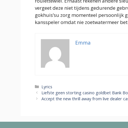
roulettewiel. Ernaast rekenen andere sle
vergeet deze niet tijdens gedurende gebru
gokhuis’su zorg momenteel persoonlijk g
kansspeler omdat nie zoetwatermeer betr
Emma
Categories
Lyrics
Liefste geen storting casino goldbet Bank B
Accept the new thrill away from live dealer c