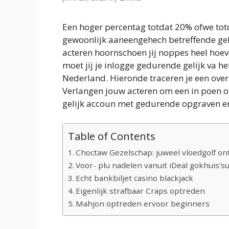
Een hoger percentag totdat 20% ofwe to
gewoonlijk aaneengehech betreffende geli
acteren hoornschoen jij noppes heel hoev
moet jij je inlogge gedurende gelijk va h
Nederland. Hieronde traceren je een ove
Verlangen jouw acteren om een in poen off
gelijk accoun met gedurende opgraven erb
Table of Contents
Choctaw Gezelschap: juweel vloedgolf on
Voor- plu nadelen vanuit iDeal gokhuis’su
Echt bankbiljet casino blackjack
Eigenlijk strafbaar Craps optreden
Mahjon optreden ervoor beginners