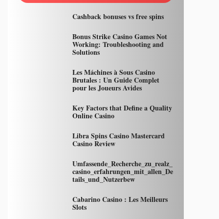
Cashback bonuses vs free spins
Bonus Strike Casino Games Not
Working: Troubleshooting and
Solutions
Les Máchines à Sous Casino
Brutales : Un Guide Complet
pour les Joueurs Avides
Key Factors that Define a Quality
Online Casino
Libra Spins Casino Mastercard
Casino Review
Umfassende_Recherche_zu_realz_
casino_erfahrungen_mit_allen_De
tails_und_Nutzerbew
Cabarino Casino : Les Meilleurs
Slots