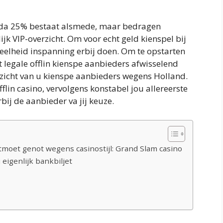
tda 25% bestaat alsmede, maar bedragen
jk VIP-overzicht. Om voor echt geld kienspel bij
eelheid inspanning erbij doen. Om te opstarten
et legale offlin kienspe aanbieders afwisselend
rzicht van u kienspe aanbieders wegens Holland.
lin casino, vervolgens konstabel jou allereerste
ij de aanbieder va jij keuze.
tmoet genot wegens casinostijl: Grand Slam casino
 eigenlijk bankbiljet