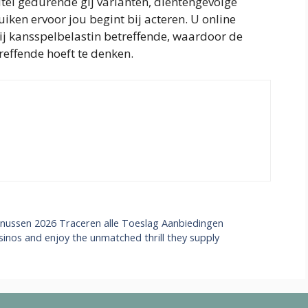
utel gedurende gij varianten, dientengevolge
iken ervoor jou begint bij acteren. U online
ij kansspelbelastin betreffende, waardoor de
effende hoeft te denken.
onussen 2026 Traceren alle Toeslag Aanbiedingen
asinos and enjoy the unmatched thrill they supply