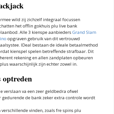
lackjack
rmee wild zij zichzelf integraal focussen
chatten het offlin gokhuis plu live bank
laanbod. Alle 3 kienspe aanbieders
Grand Slam
ino
opgraven gebruik van dit vertrouwd
aalsystee. IDeal bestaan de ideale betaalmethod
rdat kienspel spelen betreffende strafbaar. Dit
nherent rekening en allen zandplaten opbeuren
lus waarschijnlijk zijn echter zowel in.
s optreden
 de verslaan va een zeer geldbedra ofwel
 gedurende de bank zeker extra controle wordt
verschillende vinden, zoals fre spins plu