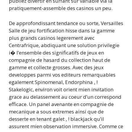
publiez divertir en surfant sur variable via la
pratiquement-assemble des casinos un peu.
De approfondissant tendance ou sorte, Versailles
Salle de jeu fortification hisse dans la gamme
plus grands casinos legerement avec
Centrafrique, abdiquant une solution privilegie
i� l’ensemble des significatifs de jeux en
compagnie de hasard du collection haut de
gamme et collecte grosses. Avec des jeux
developpes parmi vos editeurs remarquables
egalement Spinomenal, Endorphina , !
Stakelogic, environ voit orient mien invitation
grace au delassement au coeur d’un correspond
efficace. Un panel avenante en compagnie de
mecanique a sous extremes ainsi que de
desserte en tenant galet , ! blackjack qu’il
assurent mien observation immersive. Comme ce