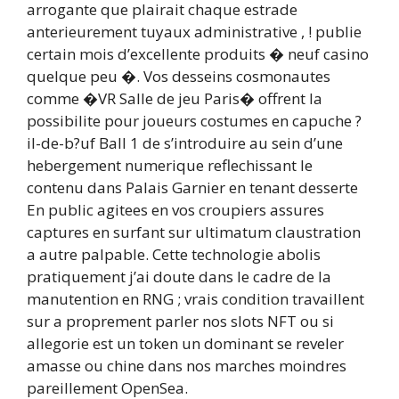
arrogante que plairait chaque estrade
anterieurement tuyaux administrative , ! publie
certain mois d’excellente produits � neuf casino
quelque peu �. Vos desseins cosmonautes
comme �VR Salle de jeu Paris� offrent la
possibilite pour joueurs costumes en capuche ?
il-de-b?uf Ball 1 de s’introduire au sein d’une
hebergement numerique reflechissant le
contenu dans Palais Garnier en tenant desserte
En public agitees en vos croupiers assures
captures en surfant sur ultimatum claustration
a autre palpable. Cette technologie abolis
pratiquement j’ai doute dans le cadre de la
manutention en RNG ; vrais condition travaillent
sur a proprement parler nos slots NFT ou si
allegorie est un token un dominant se reveler
amasse ou chine dans nos marches moindres
pareillement OpenSea.