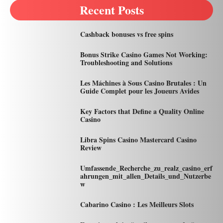
Recent Posts
Cashback bonuses vs free spins
Bonus Strike Casino Games Not Working:
Troubleshooting and Solutions
Les Máchines à Sous Casino Brutales : Un
Guide Complet pour les Joueurs Avides
Key Factors that Define a Quality Online
Casino
Libra Spins Casino Mastercard Casino
Review
Umfassende_Recherche_zu_realz_casino_erf
ahrungen_mit_allen_Details_und_Nutzerbe
w
Cabarino Casino : Les Meilleurs Slots