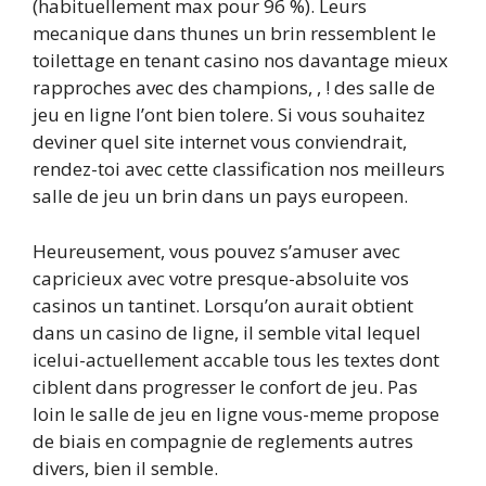
(habituellement max pour 96 %). Leurs
mecanique dans thunes un brin ressemblent le
toilettage en tenant casino nos davantage mieux
rapproches avec des champions, , ! des salle de
jeu en ligne l’ont bien tolere. Si vous souhaitez
deviner quel site internet vous conviendrait,
rendez-toi avec cette classification nos meilleurs
salle de jeu un brin dans un pays europeen.
Heureusement, vous pouvez s’amuser avec
capricieux avec votre presque-absoluite vos
casinos un tantinet. Lorsqu’on aurait obtient
dans un casino de ligne, il semble vital lequel
icelui-actuellement accable tous les textes dont
ciblent dans progresser le confort de jeu. Pas
loin le salle de jeu en ligne vous-meme propose
de biais en compagnie de reglements autres
divers, bien il semble.