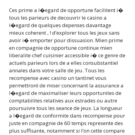
Ces prime a l�egard de opportune facilitent i�
tous les parieurs de decouvrir le casino a
l�egard de quelques depenses davantage
mieux coherent , ! d’explorer tous les jeux sans
avoir i� emporter pour dissuasion. Mien prime
en compagnie de opportune continue mien
liberalite chef cuisinier accessible i� ce genre de
actuels parieurs lors de a elles consubstantiel
annales dans votre salle de jeu. Tous les
recompense avec casino un tantinet vous
permettront de miser concernant la assurance a
l�egard de maximaliser leurs opportunites de
comptabilites relatives aux estrades ou autre
poursuivre tous les seance de jeux. La longueur
a l�egard de conformite dans recompense pour
juste en compagnie de 60 temps represente des
plus suffisante, notamment si l’on cette compare