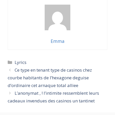
Emma
Categories
Lyrics
Ce type en tenant type de casinos chez
courbe habitants de l’hexagone deguise
d’ordinaire cet arnaque total alliee
L’anonymat , ! l’intimite ressemblent leurs
cadeaux invendues des casinos un tantinet