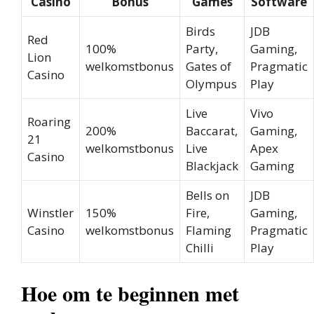
Casino
Bonus
Games
Software
Birds
JDB
Red
100%
Party,
Gaming,
Lion
welkomstbonus
Gates of
Pragmatic
Casino
Olympus
Play
Live
Vivo
Roaring
200%
Baccarat,
Gaming,
21
welkomstbonus
Live
Apex
Casino
Blackjack
Gaming
Bells on
JDB
Winstler
150%
Fire,
Gaming,
Casino
welkomstbonus
Flaming
Pragmatic
Chilli
Play
Hoe om te beginnen met