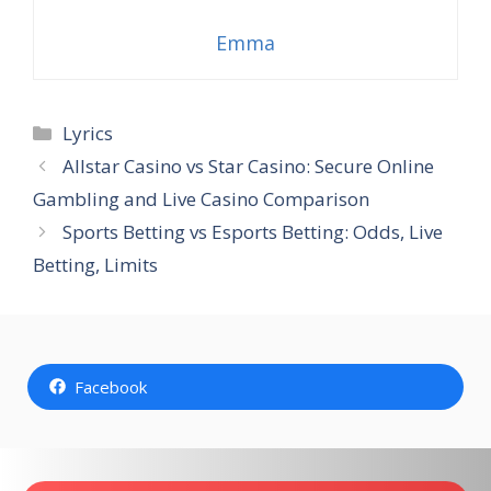
Emma
Categories
Lyrics
Allstar Casino vs Star Casino: Secure Online
Gambling and Live Casino Comparison
Sports Betting vs Esports Betting: Odds, Live
Betting, Limits
Facebook