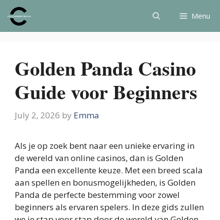
Skip
Menu
to
content
Golden Panda Casino
Guide voor Beginners
July 2, 2026
by
Emma
Als je op zoek bent naar een unieke ervaring in
de wereld van online casinos, dan is Golden
Panda een excellente keuze. Met een breed scala
aan spellen en bonusmogelijkheden, is Golden
Panda de perfecte bestemming voor zowel
beginners als ervaren spelers. In deze gids zullen
we je stap voor stap door de wereld van Golden