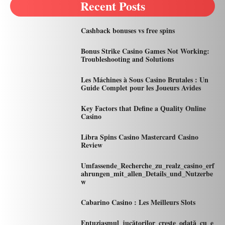
Recent Posts
Cashback bonuses vs free spins
Bonus Strike Casino Games Not Working:
Troubleshooting and Solutions
Les Máchines à Sous Casino Brutales : Un
Guide Complet pour les Joueurs Avides
Key Factors that Define a Quality Online
Casino
Libra Spins Casino Mastercard Casino
Review
Umfassende_Recherche_zu_realz_casino_erf
ahrungen_mit_allen_Details_und_Nutzerbe
w
Cabarino Casino : Les Meilleurs Slots
Entuziasmul_jucătorilor_crește_odată_cu_e