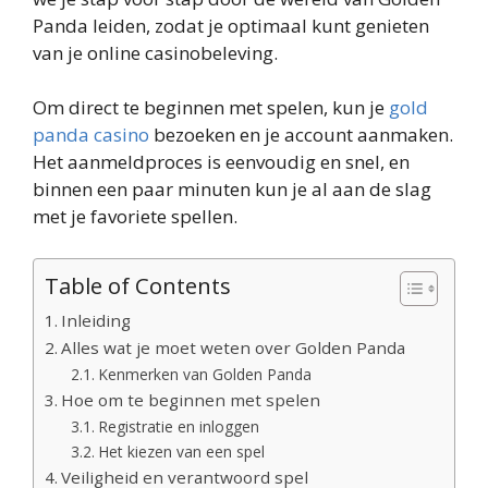
Panda leiden, zodat je optimaal kunt genieten
van je online casinobeleving.
Om direct te beginnen met spelen, kun je
gold
panda casino
bezoeken en je account aanmaken.
Het aanmeldproces is eenvoudig en snel, en
binnen een paar minuten kun je al aan de slag
met je favoriete spellen.
Table of Contents
Inleiding
Alles wat je moet weten over Golden Panda
Kenmerken van Golden Panda
Hoe om te beginnen met spelen
Registratie en inloggen
Het kiezen van een spel
Veiligheid en verantwoord spel