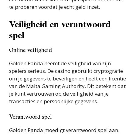
te proberen voordat je echt geld inzet.
Veiligheid en verantwoord
spel
Online veiligheid
Golden Panda neemt de veiligheid van zijn
spelers serieus. De casino gebruikt cryptografie
om je gegevens te beveiligen en heeft een licentie
van de Malta Gaming Authority. Dit betekent dat
je kunt vertrouwen op de veiligheid van je
transacties en persoonlijke gegevens.
Verantwoord spel
Golden Panda moedigt verantwoord spel aan.