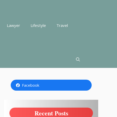
Lawyer
Lifestyle
Travel
Facebook
Recent Posts