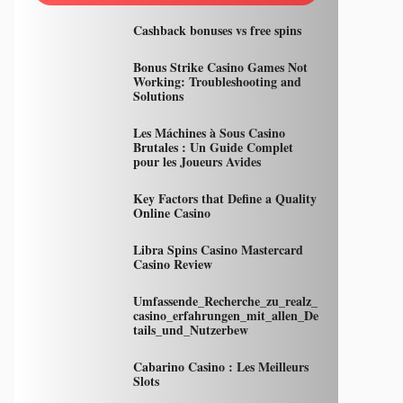
Cashback bonuses vs free spins
Bonus Strike Casino Games Not
Working: Troubleshooting and
Solutions
Les Máchines à Sous Casino
Brutales : Un Guide Complet
pour les Joueurs Avides
Key Factors that Define a Quality
Online Casino
Libra Spins Casino Mastercard
Casino Review
Umfassende_Recherche_zu_realz_
casino_erfahrungen_mit_allen_De
tails_und_Nutzerbew
Cabarino Casino : Les Meilleurs
Slots