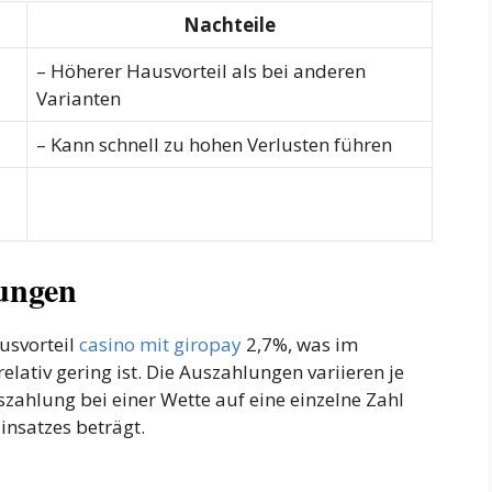
Nachteile
– Höherer Hausvorteil als bei anderen
Varianten
– Kann schnell zu hohen Verlusten führen
ungen
usvorteil
casino mit giropay
2,7%, was im
elativ gering ist. Die Auszahlungen variieren je
szahlung bei einer Wette auf eine einzelne Zahl
Einsatzes beträgt.