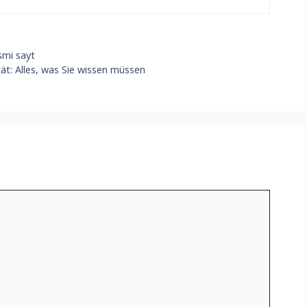
smi sayt
tät: Alles, was Sie wissen müssen