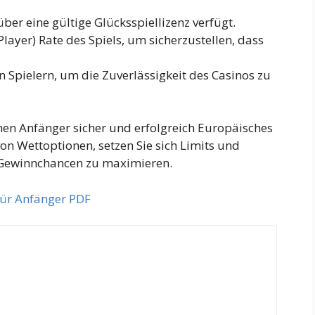
über eine gültige Glücksspiellizenz verfügt.
layer) Rate des Spiels, um sicherzustellen, dass
 Spielern, um die Zuverlässigkeit des Casinos zu
en Anfänger sicher und erfolgreich Europäisches
von Wettoptionen, setzen Sie sich Limits und
re Gewinnchancen zu maximieren.
für Anfänger PDF