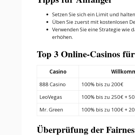
Setzen Sie sich ein Limit und halte
Üben Sie zuerst mit kostenlosen D
Verwenden Sie eine Strategie wie
erhöhen.
Top 3 Online-Casinos für
Casino
Willkom
888 Casino
100% bis zu 200€
LeoVegas
100% bis zu 250€ + 50 
Mr. Green
100% bis zu 100€ + 20
Überprüfung der Fairness