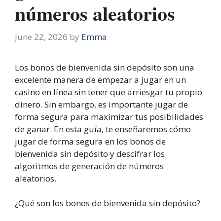
números aleatorios
June 22, 2026
by
Emma
Los bonos de bienvenida sin depósito son una
excelente manera de empezar a jugar en un
casino en línea sin tener que arriesgar tu propio
dinero. Sin embargo, es importante jugar de
forma segura para maximizar tus posibilidades
de ganar. En esta guía, te enseñaremos cómo
jugar de forma segura en los bonos de
bienvenida sin depósito y descifrar los
algoritmos de generación de números
aleatorios.
¿Qué son los bonos de bienvenida sin depósito?