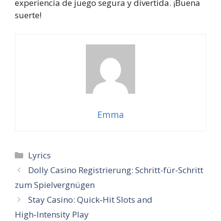
experiencia de juego segura y divertida. ¡Buena
suerte!
Emma
Categories
Lyrics
Dolly Casino Registrierung: Schritt-für-Schritt
zum Spielvergnügen
Stay Casino: Quick‑Hit Slots and
High‑Intensity Play