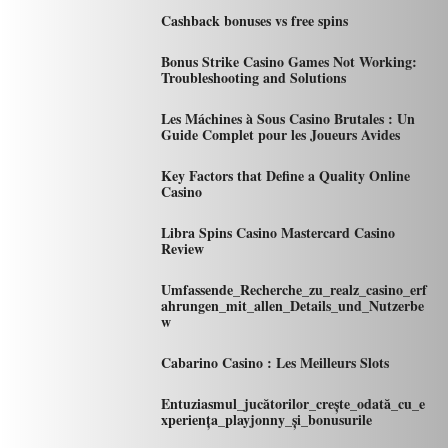
Cashback bonuses vs free spins
Bonus Strike Casino Games Not Working:
Troubleshooting and Solutions
Les Máchines à Sous Casino Brutales : Un
Guide Complet pour les Joueurs Avides
Key Factors that Define a Quality Online
Casino
Libra Spins Casino Mastercard Casino
Review
Umfassende_Recherche_zu_realz_casino_erf
ahrungen_mit_allen_Details_und_Nutzerbe
w
Cabarino Casino : Les Meilleurs Slots
Entuziasmul_jucătorilor_crește_odată_cu_e
xperiența_playjonny_și_bonusurile