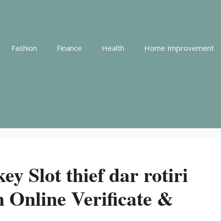
Fashion
Finance
Health
Home Improvement
ey Slot thief dar rotiri
n Online Verificate &