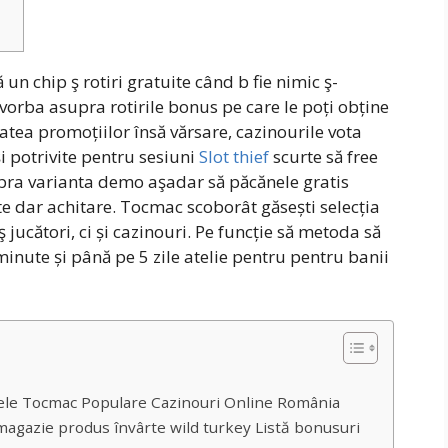
un chip ş rotiri gratuite când b fie nimic ş-
vorba asupra rotirile bonus pe care le poți obține
atea promoțiilor însă vărsare, cazinourile vota
i potrivite pentru sesiuni
Slot thief
scurte să free
pra varianta demo aşadar să păcănele gratis
uite dar achitare. Tocmac scoborât găsești selecția
ş jucători, ci și cazinouri. Pe funcție să metoda să
minute și până pe 5 zile atelie pentru pentru banii
 Cele Tocmac Populare Cazinouri Online România
 magazie produs învârte wild turkey Listă bonusuri