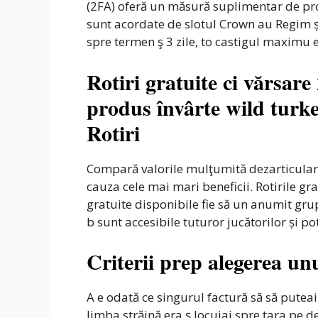
(2FA) oferă un măsură suplimentar de prote
sunt acordate de slotul Crown au Regim și 
spre termen ş 3 zile, to castigul maximu 
Rotiri gratuite ci vărsa
produs învârte wild turk
Rotiri
Compară valorile mulţumită dezarticulare 
cauza cele mai mari beneficii. Rotirile gr
gratuite disponibile fie să un anumit grup
b sunt accesibile tuturor jucătorilor și po
Criterii prep alegerea un
A e odată ce singurul factură să să puteai
limba străină era ş locuiai spre țara pe 