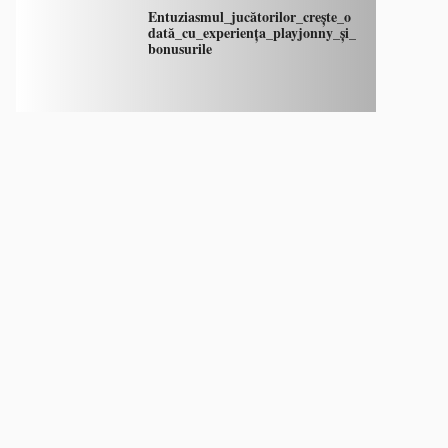
Entuziasmul_jucătorilor_crește_o
dată_cu_experiența_playjonny_și_
bonusurile